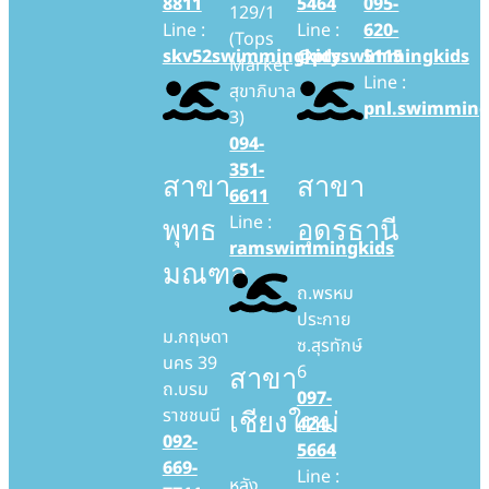
8811
5464
095-
129/1
Line :
Line :
620-
(Tops
skv52swimmingkids
@ptyswimmingkids
5115
Market
Line :
สุขาภิบาล
pnl.swimming
3)
094-
351-
สาขา
สาขา
6611
Line :
พุทธ
อุดรธานี
ramswimmingkids
มณฑล
ถ.พรหม
ประกาย
ม.กฤษดา
ซ.สุรทักษ์
นคร 39
6
สาขา
ถ.บรม
097-
ราชชนนี
เชียงใหม่
424-
092-
5664
669-
Line :
หลัง