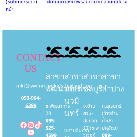
(Submersion)
ฝึกโน้มตัวลงน้ำพร้อมดำน้ำเคลื่อนที่ไปข้าง
หน้า
CONTACT
US
สาขา
สาขา
สาขา
สาขา
mkt@swimmingkidsthailand.com
พัฒนาการ
เกษตร-
ชลบุรี
ลำปาง
093-964-
นวมิ
6399
ซ.พัฒนาการ
ซ.บ้าน
ถ.สุเรนทร์
นทร์
28
สวน-
(ข้างร้าน
095-
สุขุมวิท
น้ำปิง
Facebook
Instagram
TikTok
525-
17 (ซ.พา
ปศุสัตว์)
YouTube
ซ.รามอินทรา
4599
วเวอร์
099-