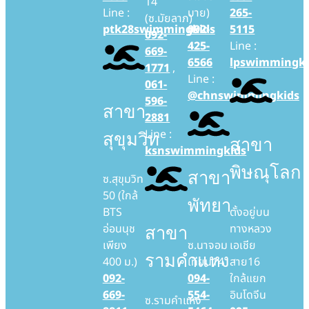
14
Line :
บาย)
265-
(ซ.มัยลาภ)
ptk28swimmingkids
092-
5115
092-
425-
Line :
669-
6566
lpswimmingki
1771
,
Line :
061-
@chnswimmingkids
596-
สาขา
2881
Line :
สุขุมวิท
สาขา
ksnswimmingkids
พิษณุโลก
สาขา
ซ.สุขุมวิท
50 (ใกล้
พัทยา
BTS
ตั้งอยู่บน
อ่อนนุช
ทางหลวง
สาขา
เพียง
ซ.นาจอม
เอเชีย
รามคำแหง
400 ม.)
เทียน14
สาย16
092-
094-
ใกล้แยก
669-
554-
อินโดจีน
ซ.รามคำแหง