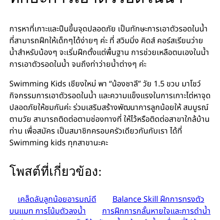
การหาที่เกาะและปืนขึ้นจุดปลอดภัย เป็นทักษะการเอาตัวรอดในน้ำ
ที่สามารถฝึกให้เด็กๆได้ง่ายๆ ค่ะ ที่ สวิมมิ่ง คิดส์ คอร์สเรียนว่าย
น้ำสำหรับน้องๆ จะเริ่มฝึกตั้งแต่พื้นฐาน การช่วยเหลือตนเองในน้ำ
การเอาตัวรอดในน้ำ จนถึงท่าว่ายน้ำต่างๆ ค่ะ
Swimming Kids เชียงใหม่ พา “น้องชาลี” วัย 1.5 ขวบ มาโชว์
กิจกรรมการเอาตัวรอดในน้ำ และความแข็งแรงในการเกาะไต่หาจุด
ปลอดภัยให้ชมกันค่ะ ร่วมเสริมสร้างพัฒนาการลูกน้อยให้ สมบูรณ์
ตามวัย สามารถติดต่อตามช่องทางที่ ให้ไว้หรือติดต่อสาขาใกล้บ้าน
ท่าน เพื่อสมัคร เป็นสมาชิกครอบครัวเดียวกันกับเรา ได้ที่
Swimming kids ทุกสาขานะคะ
โพสต์ที่เกี่ยวข้อง:
เคล็ดลับลูกน้อยอารมณ์ดี
Balance Skill ฝึกการทรงตัว
บนแมท การโน้มตัวลงน้ำ
การฝึกการกลั้นหายใจและการดำน้ำ