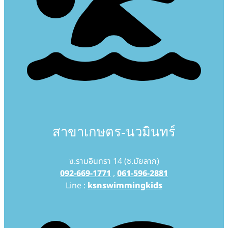
สาขาเกษตร-นวมินทร์
ซ.รามอินทรา 14 (ซ.มัยลาภ)
092-669-1771
,
061-596-2881
Line :
ksnswimmingkids