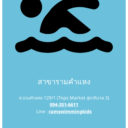
สาขารามคำแหง
ซ.รามคำแหง 129/1 (Tops Market สุขาภิบาล 3)
094-351-6611
Line :
ramswimmingkids