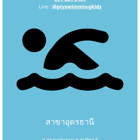
Line :
@ptyswimmingkids
สาขาอุดรธานี