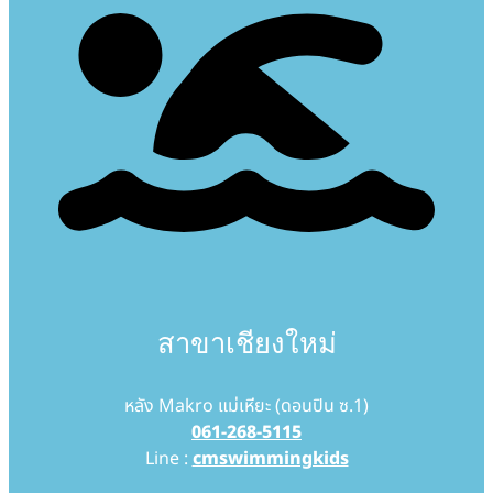
สาขาเชียงใหม่
หลัง Makro แม่เหียะ (ดอนปิน ซ.1)
061-268-5115
Line :
cmswimmingkids