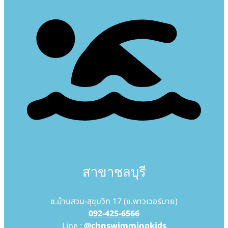
สาขาชลบุรี
ซ.บ้านสวน-สุขุมวิท 17 (ซ.พาวเวอร์บาย)
092-425-6566
Line :
@chnswimmingkids