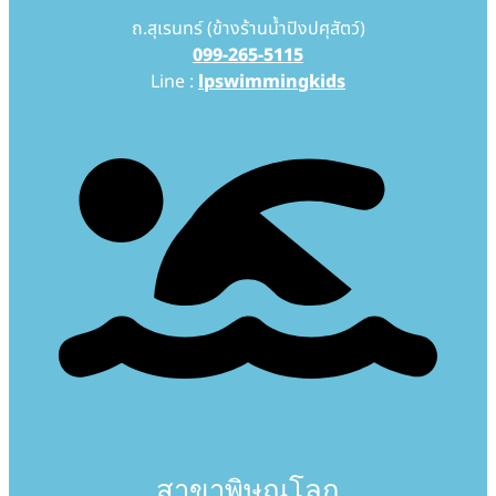
ถ.สุเรนทร์ (ข้างร้านน้ำปิงปศุสัตว์)
099-265-5115
Line :
lpswimmingkids
สาขาพิษณุโลก