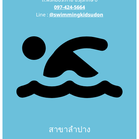
ถ.พรหมประกาย ซ.สุรทักษ์ 6
097-424-5664
Line :
@swimmingkidsudon
สาขาลำปาง