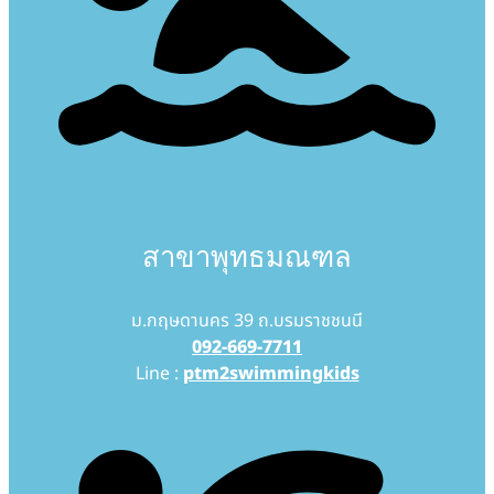
สาขาพุทธมณฑล
ม.กฤษดานคร 39 ถ.บรมราชชนนี
092-669-7711
Line :
ptm2swimmingkids