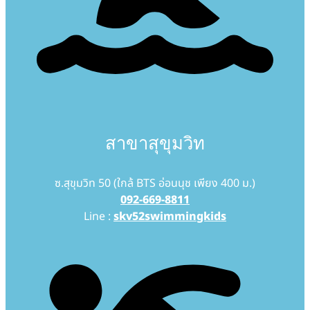
สาขาสุขุมวิท
ซ.สุขุมวิท 50 (ใกล้ BTS อ่อนนุช เพียง 400 ม.)
092-669-8811
Line :
skv52swimmingkids