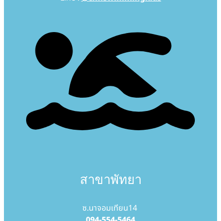
สาขาพัทยา
ซ.นาจอมเทียน14
094-554-5464