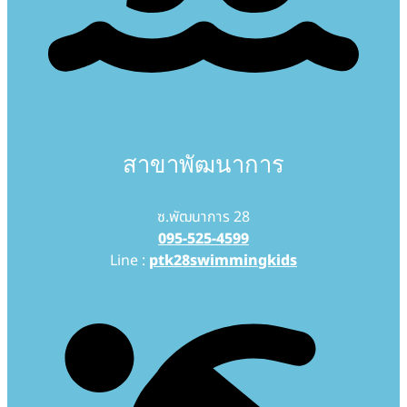
สาขาพัฒนาการ
ซ.พัฒนาการ 28
095-525-4599
Line :
ptk28swimmingkids