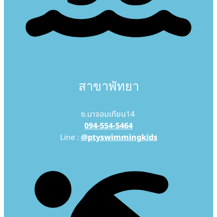
สาขาพัทยา
ซ.นาจอมเทียน14
094-554-5464
Line :
@ptyswimmingkids