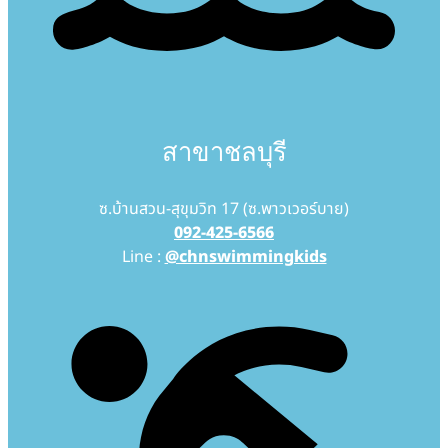
สาขาชลบุรี
ซ.บ้านสวน-สุขุมวิท 17 (ซ.พาวเวอร์บาย)
092-425-6566
Line :
@chnswimmingkids