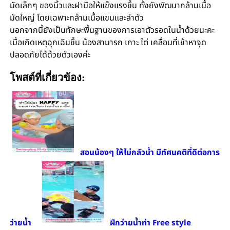
มัดเล็กๆ ของนิ้วและฝามือให้แข็งแรงขึ้น ทั้งยังพัฒนากล้ามเนื้อ
มัดใหญ่ โดยเฉพาะกล้ามเนื้อแขนและลำตัว
นอกจากนี้ยังเป็นทักษะพื้นฐานของการเอาตัวรอดในน้ำด้วยนะคะ
เมื่อเกิดเหตุฉุกเฉินขึ้น น้องสามารถ เกาะ ไต่ เคลื่อนที่เข้าหาจุด
ปลอดภัยได้ด้วยตัวเองค่ะ
โพสต์ที่เกี่ยวข้อง:
สอนน้องๆ ให้ไม่กลัวน้ำ มีทัศนคติที่ดีต่อการ
ว่ายน้ำ
ฝึกว่ายน้ำท่า Free style