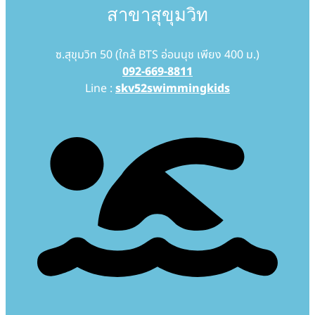
สาขาสุขุมวิท
ซ.สุขุมวิท 50 (ใกล้ BTS อ่อนนุช เพียง 400 ม.)
092-669-8811
Line :
skv52swimmingkids