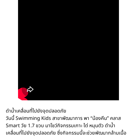
ดำน้ำเคลื่อนที่ไปยังจุดปลอดภัย
วันนี้ Swimming Kids สาขาพัฒนาการ พา “น้องคีน” คลาส
Smart วัย 1.7 ขวบ มาโชว์กิจกรรมเกาะ ไต่ หมุนตัว ดำน้ำ
เคลื่อนที่ไปยังจุดปลอดภัย ซึ่งกิจกรรมนี้จะช่วยพัฒนากล้ามเนื้อ