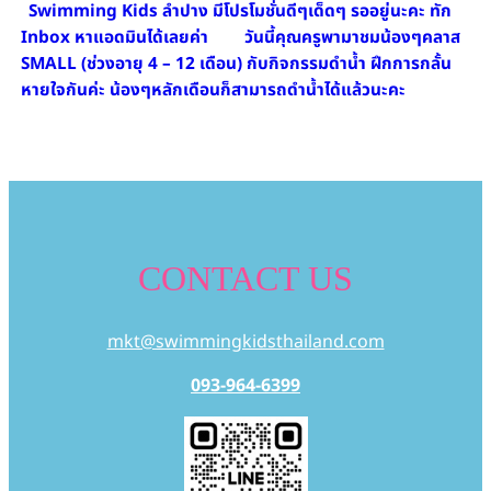
Swimming Kids ลำปาง มีโปรโมชั่นดีๆเด็ดๆ รออยู่นะคะ ทัก
Inbox หาแอดมินได้เลยค่า
วันนี้คุณครูพามาชมน้องๆคลาส
SMALL (ช่วงอายุ 4 – 12 เดือน) กับกิจกรรมดำน้ำ ฝึกการกลั้น
หายใจกันค่ะ น้องๆหลักเดือนก็สามารถดำน้ำได้แล้วนะคะ
CONTACT US
mkt@swimmingkidsthailand.com
093-964-6399