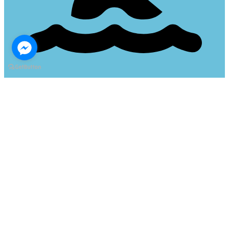
สาขาอุดรธานี
ถ.พรหมประกาย ซ.สุรทักษ์ 6
097-424-5664
Line :
@swimmingkidsudon