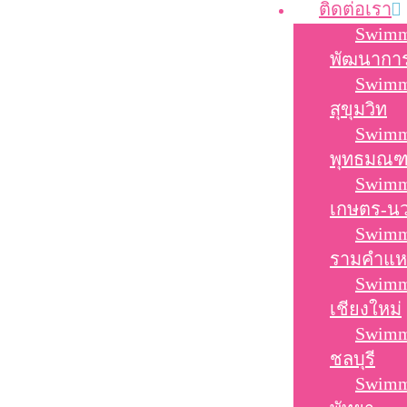
ติดต่อเรา
Swimm
พัฒนากา
Swimm
สุขุมวิท
Swimm
พุทธมณ
Swimm
เกษตร-นว
Swimm
รามคำแห
Swimm
เชียงใหม่
Swimm
ชลบุรี
Swimm