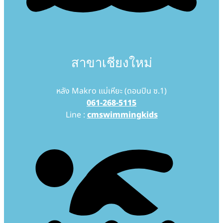
สาขาเชียงใหม่
หลัง Makro แม่เหียะ (ดอนปิน ซ.1)
061-268-5115
Line :
cmswimmingkids