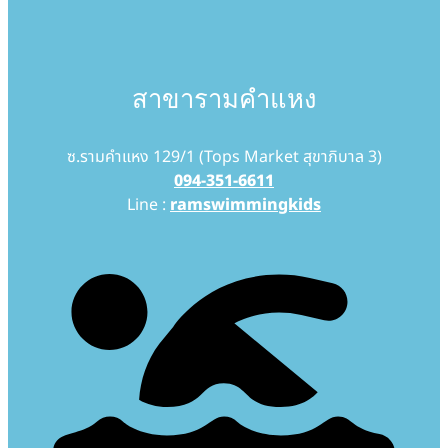
สาขารามคำแหง
ซ.รามคำแหง 129/1 (Tops Market สุขาภิบาล 3)
094-351-6611
Line :
ramswimmingkids