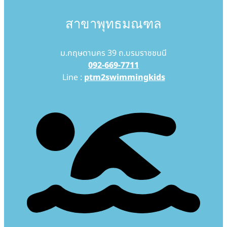
สาขาพุทธมณฑล
ม.กฤษดานคร 39 ถ.บรมราชชนนี
092-669-7711
Line :
ptm2swimmingkids