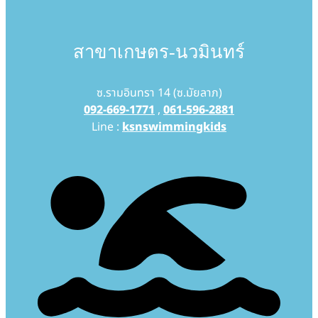
สาขาเกษตร-นวมินทร์
ซ.รามอินทรา 14 (ซ.มัยลาภ)
092-669-1771
,
061-596-2881
Line :
ksnswimmingkids