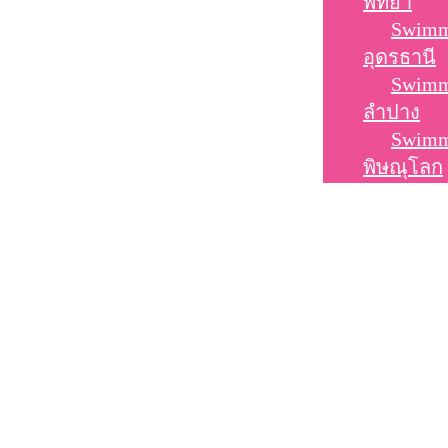
พัทยา
Swimm
อุดรธานี
Swimm
ลำปาง
Swimm
พิษณุโลก