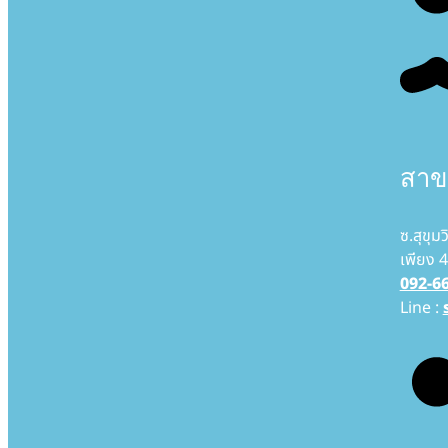
สาขา
ซ.สุขุม
เพียง 4
092-6
Line :