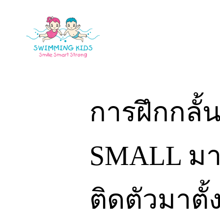
Skip
to
content
การฝึกกลั้น
SMALL มาโช
ติดตัวมาตั้