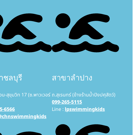
ชลบุรี
สาขาลำปาง
วน-สุขุมวิท 17 (ซ.พาวเวอร์
ถ.สุเรนทร์ (ข้างร้านน้ำปิงปศุสัตว์)
099-265-5115
5-6566
Line :
lpswimmingkids
@chnswimmingkids