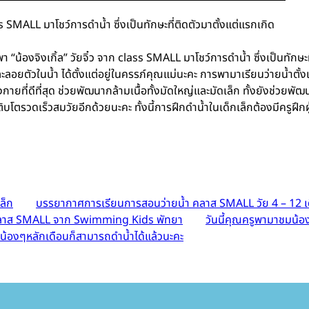
s SMALL มาโชว์การดำน้ำ ซึ่งเป็นทักษะที่ติดตัวมาตั้งแต่แรกเกิด
องจิงเกิ้ล” วัยจิ๋ว จาก class SMALL มาโชว์การดำน้ำ ซึ่งเป็นทักษะที
อยตัวในน้ำ ได้ตั้งแต่อยู่ในครรภ์คุณแม่นะคะ การพามาเรียนว่ายน้ำตั้งแต่
กายที่ดีที่สุด ช่วยพัฒนากล้ามเนื้อทั้งมัดใหญ่และมัดเล็ก ทั้งยังช่วย
รวดเร็วสมวัยอีกด้วยนะคะ ทั้งนี้การฝึกดำน้ำในเด็กเล็กต้องมีครูฝึกผู
เล็ก
บรรยากาศการเรียนการสอนว่ายน้ำ คลาส SMALL วัย 4 – 12 
 คลาส SMALL จาก Swimming Kids พัทยา
วันนี้คุณครูพามาชมน้อ
 น้องๆหลักเดือนก็สามารถดำน้ำได้แล้วนะคะ