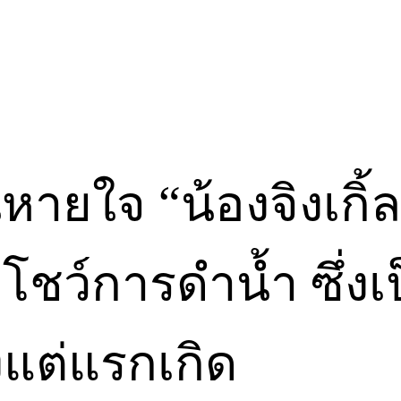
หายใจ “น้องจิงเกิ้ล
ว์การดำน้ำ ซึ่งเป
งแต่แรกเกิด