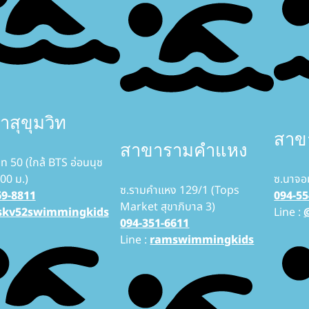
สุขุมวิท
สาข
สาขารามคำแหง
วิท 50 (ใกล้ BTS อ่อนนุช
00 ม.)
ซ.นาจอ
ซ.รามคำแหง 129/1 (Tops
69-8811
094-55
Market สุขาภิบาล 3)
skv52swimmingkids
Line :
094-351-6611
Line :
ramswimmingkids