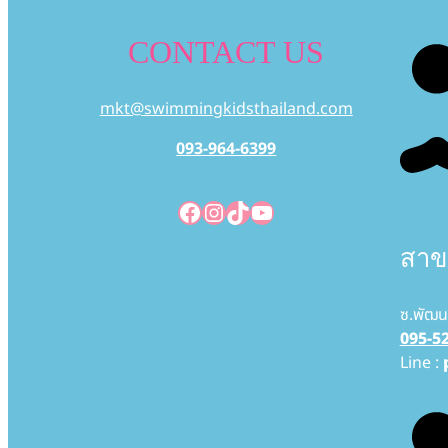
CONTACT US
mkt@swimmingkidsthailand.com
093-964-6399
Facebook
Instagram
TikTok
YouTube
สาข
ซ.พัฒน
095-5
Line :