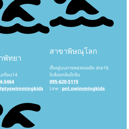
สาขาพิษณุโลก
าพัทยา
ตั้งอยู่บนทางหลวงเอเชีย สาย16
มเทียน14
ใกล้แยกอินโดจีน
4-5464
095-620-5115
@ptyswimmingkids
Line :
pnl.swimmingkids