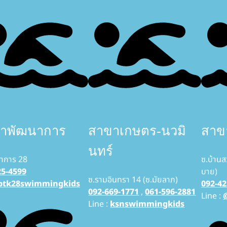
าพัฒนาการ
สาขาเกษตร-นวมิ
สาขา
นทร์
าการ 28
ซ.บ้านส
25-4599
บาย)
ซ.รามอินทรา 14 (ซ.มัยลาภ)
ptk28swimmingkids
092-42
092-669-1771
,
061-596-2881
Line :
Line :
ksnswimmingkids