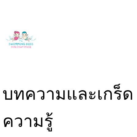
Skip
to
content
บทความและเกร็ด
ความรู้