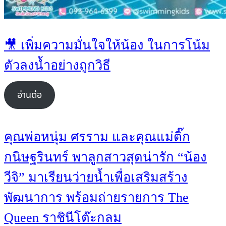
🎥 เพิ่มความมั่นใจให้น้อง ในการโน้ม
ตัวลงน้ำอย่างถูกวิธี
อ่านต่อ
คุณพ่อหนุ่ม ศรราม และคุณแม่ติ๊ก
กนิษฐรินทร์ พาลูกสาวสุดน่ารัก “น้อง
วีจิ” มาเรียนว่ายน้ำเพื่อเสริมสร้าง
พัฒนาการ พร้อมถ่ายรายการ The
Queen ราชินีโต๊ะกลม