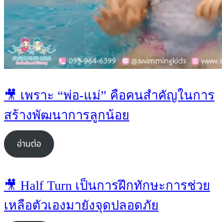
🎥 เพราะ “พ่อ-แม่” คือคนสำคัญในการ
สร้างพัฒนาการลูกน้อย
อ่านต่อ
🎥 Half Turn เป็นการฝึกทักษะการช่วย
เหลือตัวเองมายังจุดปลอดภัย