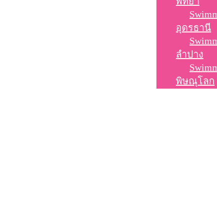
พัทยา
Swimm
อุดรธานี
Swimm
ลำปาง
Swimm
พิษณุโลก