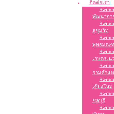
ติดต่อเรา
Swimm
พัฒนากา
Swimm
สุขุมวิท
Swimm
พุทธมณ
Swimm
เกษตร-นว
Swimm
รามคำแห
Swimm
เชียงใหม่
Swimm
ชลบุรี
Swimm