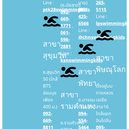
Line :
บาย)
265-
(ซ.มัยลาภ)
ptk28swimmingkids
092-
5115
092-
425-
Line :
669-
6566
lpswimmingki
1771
,
Line :
061-
@chnswimmingkids
596-
สาขา
2881
Line :
สุขุมวิท
สาขา
ksnswimmingkids
พิษณุโลก
สาขา
ซ.สุขุมวิท
50 (ใกล้
พัทยา
BTS
ตั้งอยู่บน
อ่อนนุช
ทางหลวง
สาขา
เพียง
ซ.นาจอม
เอเชีย
รามคำแหง
400 ม.)
เทียน14
สาย16
092-
094-
ใกล้แยก
669-
554-
อินโดจีน
ซ.รามคำแหง
8811
5464
095-