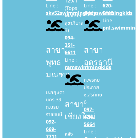
129/1
Line :
Line :
620-
(Tops
skv52swimmingkids
@ptyswimmingkids
5115
Market
Line :
สุขาภิบาล
pnl.swimming
3)
094-
351-
สาขา
สาขา
6611
Line :
พุทธ
อุดรธานี
ramswimmingkids
มณฑล
ถ.พรหม
ประกาย
ม.กฤษดา
ซ.สุรทักษ์
นคร 39
6
สาขา
ถ.บรม
097-
ราชชนนี
เชียงใหม่
424-
092-
5664
669-
Line :
หลัง
7711