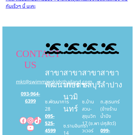
กันเร็วๆ นี้ นะคะ
CONTACT
US
สาขา
สาขา
สาขา
สาขา
mkt@swimmingkidsthailand.com
พัฒนาการ
เกษตร-
ชลบุรี
ลำปาง
093-964-
นวมิ
6399
ซ.พัฒนาการ
ซ.บ้าน
ถ.สุเรนทร์
นทร์
28
สวน-
(ข้างร้าน
095-
สุขุมวิท
น้ำปิง
Facebook
Instagram
TikTok
525-
17 (ซ.พา
ปศุสัตว์)
YouTube
ซ.รามอินทรา
4599
วเวอร์
099-
14