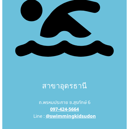
สาขาอุดรธานี
ถ.พรหมประกาย ซ.สุรทักษ์ 6
097-424-5664
Line :
@swimmingkidsudon