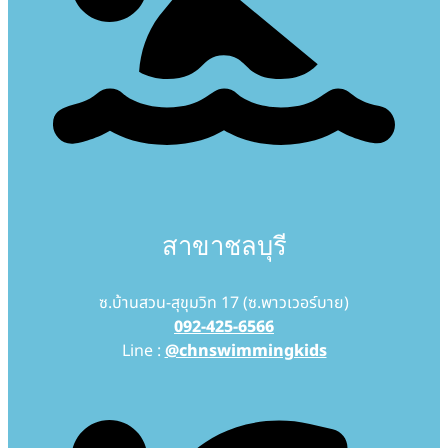
สาขาชลบุรี
ซ.บ้านสวน-สุขุมวิท 17 (ซ.พาวเวอร์บาย)
092-425-6566
Line :
@chnswimmingkids