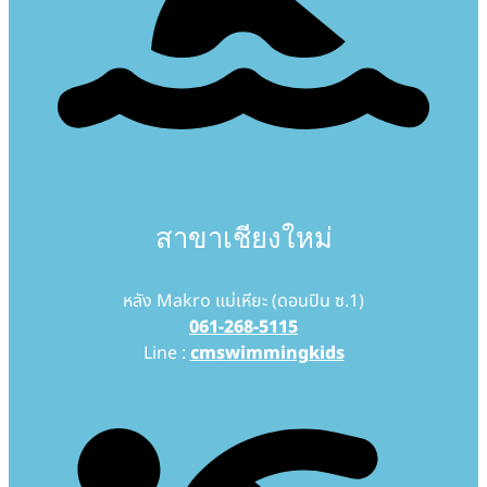
สาขาเชียงใหม่
หลัง Makro แม่เหียะ (ดอนปิน ซ.1)
061-268-5115
Line :
cmswimmingkids