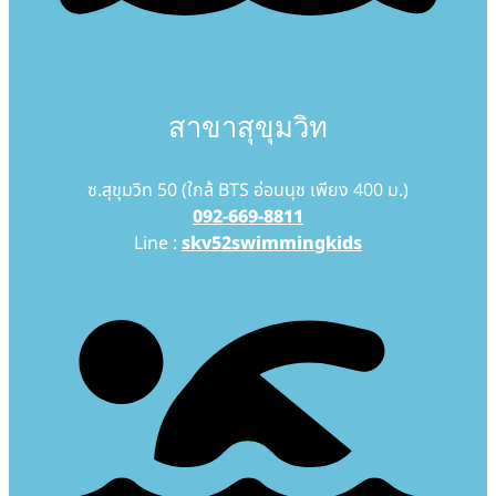
สาขาสุขุมวิท
ซ.สุขุมวิท 50 (ใกล้ BTS อ่อนนุช เพียง 400 ม.)
092-669-8811
Line :
skv52swimmingkids