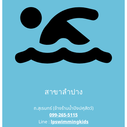
สาขาลำปาง
ถ.สุเรนทร์ (ข้างร้านน้ำปิงปศุสัตว์)
099-265-5115
Line :
lpswimmingkids