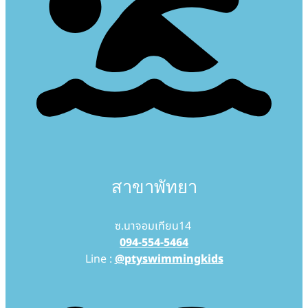
สาขาพัทยา
ซ.นาจอมเทียน14
094-554-5464
Line :
@ptyswimmingkids