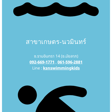
สาขาเกษตร-นวมินทร์
ซ.รามอินทรา 14 (ซ.มัยลาภ)
092-669-1771
,
061-596-2881
Line :
ksnswimmingkids