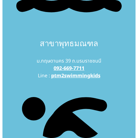
สาขาพุทธมณฑล
ม.กฤษดานคร 39 ถ.บรมราชชนนี
092-669-7711
Line :
ptm2swimmingkids