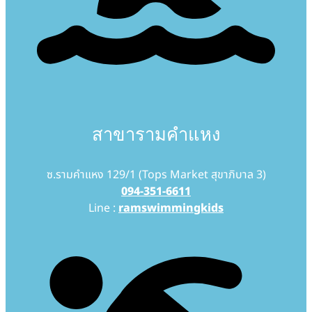
สาขารามคำแหง
ซ.รามคำแหง 129/1 (Tops Market สุขาภิบาล 3)
094-351-6611
Line :
ramswimmingkids