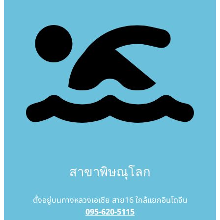
สาขาพิษณุโลก
ตั้งอยู่บนทางหลวงเอเชีย สาย16 ใกล้แยกอินโดจีน
095-620-5115