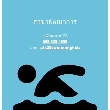
สาขาพัฒนาการ
ซ.พัฒนาการ 28
095-525-4599
Line :
ptk28swimmingkids