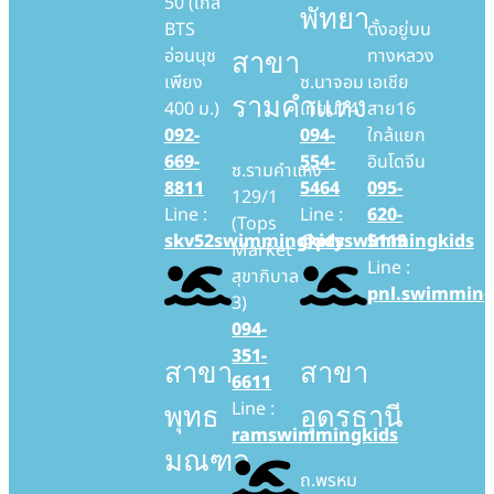
50 (ใกล้
พัทยา
BTS
ตั้งอยู่บน
อ่อนนุช
ทางหลวง
สาขา
เพียง
ซ.นาจอม
เอเชีย
รามคำแหง
400 ม.)
เทียน14
สาย16
092-
094-
ใกล้แยก
669-
554-
อินโดจีน
ซ.รามคำแหง
8811
5464
095-
129/1
Line :
Line :
620-
(Tops
skv52swimmingkids
@ptyswimmingkids
5115
Market
Line :
สุขาภิบาล
pnl.swimming
3)
094-
351-
สาขา
สาขา
6611
Line :
พุทธ
อุดรธานี
ramswimmingkids
มณฑล
ถ.พรหม