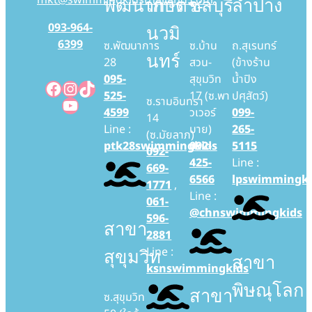
mkt@swimmingkidsthailand.com
พัฒนาการ
เกษตร-
ชลบุรี
ลำปาง
093-964-
นวมิ
6399
ซ.พัฒนาการ
ซ.บ้าน
ถ.สุเรนทร์
นทร์
28
สวน-
(ข้างร้าน
095-
สุขุมวิท
น้ำปิง
Facebook
Instagram
TikTok
525-
17 (ซ.พา
ปศุสัตว์)
YouTube
ซ.รามอินทรา
4599
วเวอร์
099-
14
Line :
บาย)
265-
(ซ.มัยลาภ)
ptk28swimmingkids
092-
5115
092-
425-
Line :
669-
6566
lpswimmingki
1771
,
Line :
061-
@chnswimmingkids
596-
สาขา
2881
Line :
สุขุมวิท
สาขา
ksnswimmingkids
พิษณุโลก
สาขา
ซ.สุขุมวิท