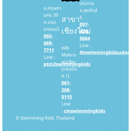
ประกาย
ม.กฤษดา
ซ.สุรทักษ์
นคร 39
6
สาขา
ถ.บรม
097-
ราชชนนี
เชียงใหม่
424-
092-
5664
669-
Line :
หลัง
7711
@swimmingkidsudon
Makro
Line :
แม่เหียะ
ptm2swimmingkids
(ดอนปิน
ซ.1)
061-
268-
5115
Line
:
cmswimmingkids
© Swimming Kids Thailand
Swimming Kids Thailand สอนว่ายน้ำเด็ก สอนว่ายน้ำทารก โรงเรียนสอนว่ายน้ำเด็ก โรงเรียนสอนว่ายน้ำทารก Baby Swimming สอนเด็กว่ายน้ำ สอนทารกว่ายน้ำ baby