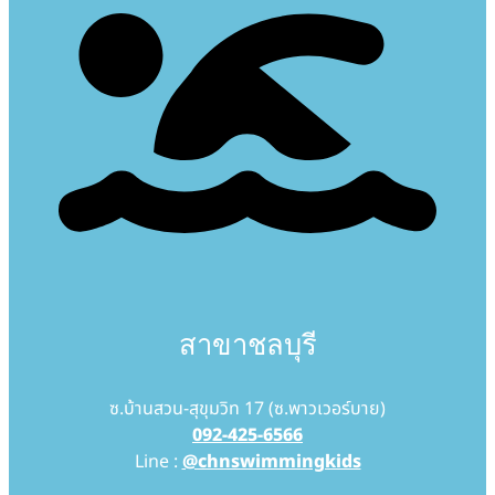
สาขาชลบุรี
ซ.บ้านสวน-สุขุมวิท 17 (ซ.พาวเวอร์บาย)
092-425-6566
Line :
@chnswimmingkids