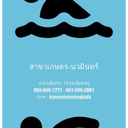
สาขาเกษตร-นวมินทร์
ซ.รามอินทรา 14 (ซ.มัยลาภ)
092-669-1771
,
061-596-2881
Line :
ksnswimmingkids