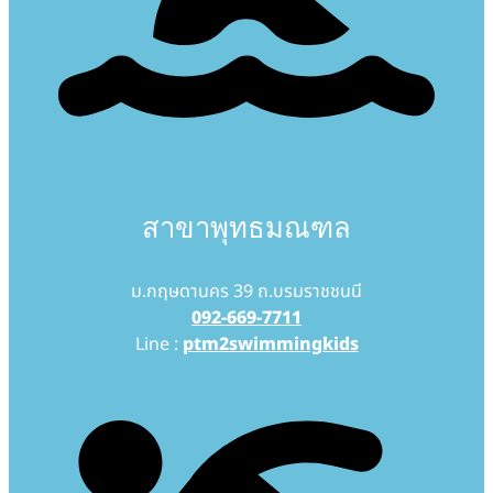
สาขาพุทธมณฑล
ม.กฤษดานคร 39 ถ.บรมราชชนนี
092-669-7711
Line :
ptm2swimmingkids