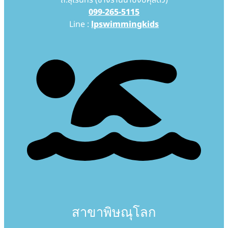
ถ.สุเรนทร์ (ข้างร้านน้ำปิงปศุสัตว์)
099-265-5115
Line :
lpswimmingkids
สาขาพิษณุโลก