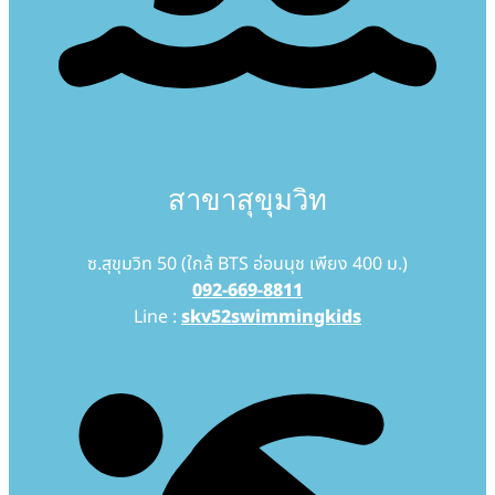
สาขาสุขุมวิท
ซ.สุขุมวิท 50 (ใกล้ BTS อ่อนนุช เพียง 400 ม.)
092-669-8811
Line :
skv52swimmingkids