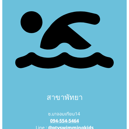
สาขาพัทยา
ซ.นาจอมเทียน14
094-554-5464
Line :
@ptyswimmingkids