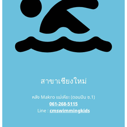
สาขาเชียงใหม่
หลัง Makro แม่เหียะ (ดอนปิน ซ.1)
061-268-5115
Line :
cmswimmingkids