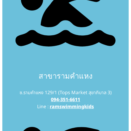
สาขารามคำแหง
ซ.รามคำแหง 129/1 (Tops Market สุขาภิบาล 3)
094-351-6611
Line :
ramswimmingkids