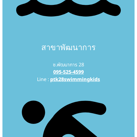
สาขาพัฒนาการ
ซ.พัฒนาการ 28
095-525-4599
Line :
ptk28swimmingkids