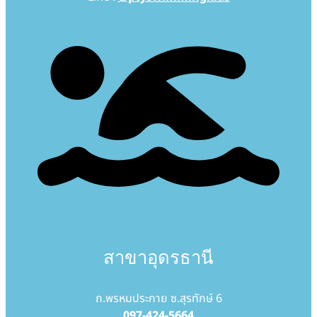
สาขาอุดรธานี
ถ.พรหมประกาย ซ.สุรทักษ์ 6
097-424-5664