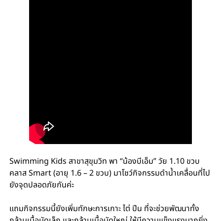
Swimming Kids สาขาสุขุมวิท พา “น้องบีเอ็ม” วัย 1.10 ขวบ
คลาส Smart (อายุ 1.6 – 2 ขวบ) มาโชว์กิจกรรมดำน้ำเคลื่อนที่ไป
ยังจุดปลอดภัยกันค่ะ
แถมกิจกรรมนี้ยังเพิ่มทักษะการเกาะ ไต่ ปีน ที่จะช่วยพัฒนาทั้ง
กล้ามเนื้อมัดเล็ก และกล้ามเนื้อมัดใหญ่ ให้มีความแข็งแรงมากยิ่ง