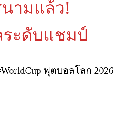
งสนามแล้ว!
ลระดับแชมป์
WorldCup ฟุตบอลโลก 2026