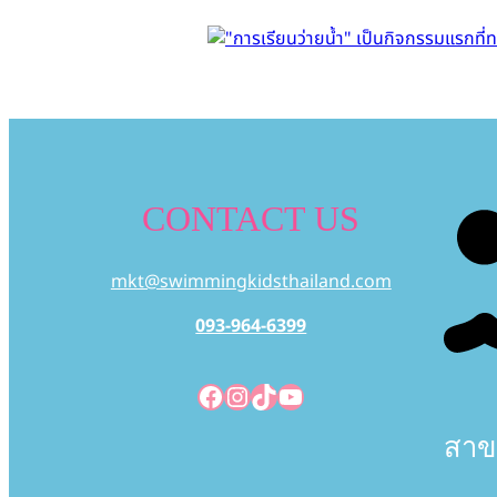
CONTACT US
mkt@swimmingkidsthailand.com
093-964-6399
Facebook
Instagram
TikTok
YouTube
สาข