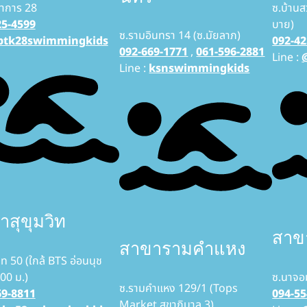
าการ 28
ซ.บ้านส
25-4599
บาย)
ซ.รามอินทรา 14 (ซ.มัยลาภ)
ptk28swimmingkids
092-42
092-669-1771
,
061-596-2881
Line :
Line :
ksnswimmingkids
สุขุมวิท
สาข
สาขารามคำแหง
วิท 50 (ใกล้ BTS อ่อนนุช
00 ม.)
ซ.นาจอ
ซ.รามคำแหง 129/1 (Tops
69-8811
094-55
Market สุขาภิบาล 3)