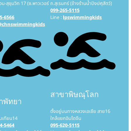
วน-สุขุมวิท 17 (ซ.พาวเวอร์
ถ.สุเรนทร์ (ข้างร้านน้ำปิงปศุสัตว์)
099-265-5115
5-6566
Line :
lpswimmingkids
@chnswimmingkids
สาขาพิษณุโลก
าพัทยา
ตั้งอยู่บนทางหลวงเอเชีย สาย16
มเทียน14
ใกล้แยกอินโดจีน
4-5464
095-620-5115