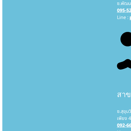
ซ.พัฒน
095-5
Line :
สาขา
ซ.สุขุม
เพียง 4
092-6