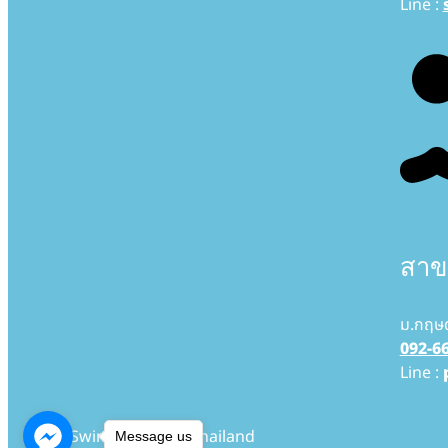
Line :
สาข
ม.กฤษ
092-6
Line :
© Swimming Kids Thailand
Message us