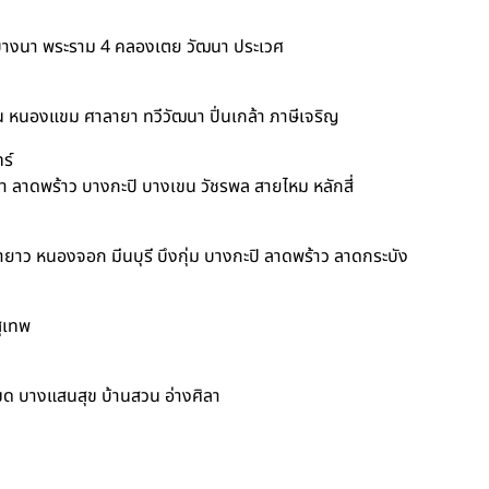
นุช บางนา พระราม 4 คลองเตย วัฒนา ประเวศ
ัน หนองแขม ศาลายา ทวีวัฒนา ปิ่นเกล้า ภาษีเจริญ
ร์
ทรา ลาดพร้าว บางกะปิ บางเขน วัชรพล สายไหม หลักสี่
นายาว หนองจอก มีนบุรี บึงกุ่ม บางกะปิ ลาดพร้าว ลาดกระบัง
สุเทพ
นโขด บางแสนสุข บ้านสวน อ่างศิลา