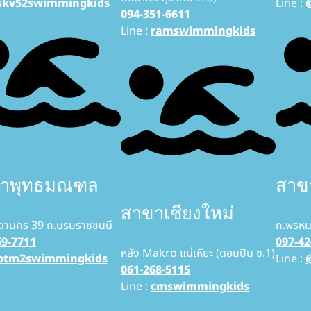
skv52swimmingkids
Line :
094-351-6611
Line :
ramswimmingkids
าพุทธมณฑล
สาข
สาขาเชียงใหม่
ดานคร 39 ถ.บรมราชชนนี
ถ.พรหมป
69-7711
097-42
หลัง Makro แม่เหียะ (ดอนปิน ซ.1)
ptm2swimmingkids
Line :
061-268-5115
Line :
cmswimmingkids