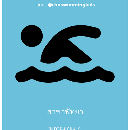
Line :
@chnswimmingkids
สาขาพัทยา
ซ.นาจอมเทียน14