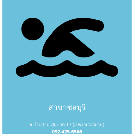
สาขาชลบุรี
ซ.บ้านสวน-สุขุมวิท 17 (ซ.พาวเวอร์บาย)
092-425-6566