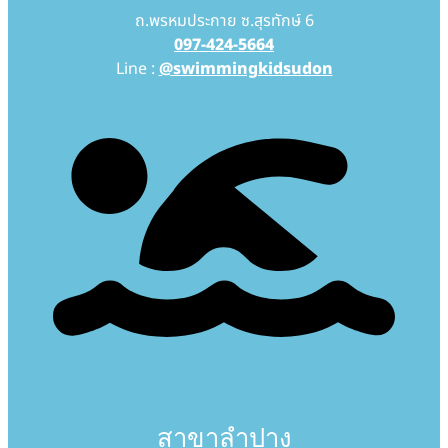
ถ.พรหมประกาย ซ.สุรทักษ์ 6
097-424-5664
Line :
@swimmingkidsudon
สาขาลำปาง