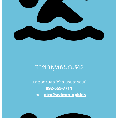
สาขาพุทธมณฑล
ม.กฤษดานคร 39 ถ.บรมราชชนนี
092-669-7711
Line :
ptm2swimmingkids