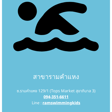
สาขารามคำแหง
ซ.รามคำแหง 129/1 (Tops Market สุขาภิบาล 3)
094-351-6611
Line :
ramswimmingkids