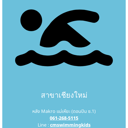
สาขาเชียงใหม่
หลัง Makro แม่เหียะ (ดอนปิน ซ.1)
061-268-5115
Line :
cmswimmingkids