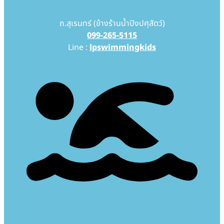
ถ.สุเรนทร์ (ข้างร้านน้ำปิงปศุสัตว์)
099-265-5115
Line :
lpswimmingkids