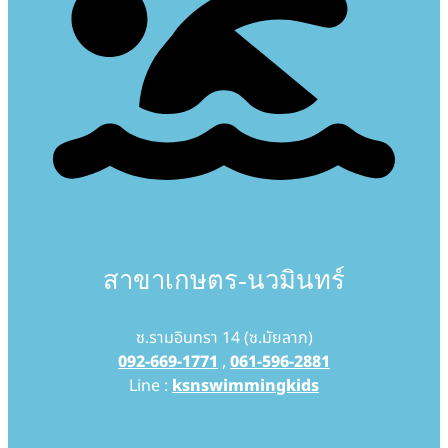
สาขาเกษตร-นวมินทร์
ซ.รามอินทรา 14 (ซ.มัยลาภ)
092-669-1771
,
061-596-2881
Line :
ksnswimmingkids