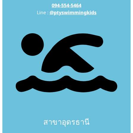
094-554-5464
Line :
@ptyswimmingkids
สาขาอุดรธานี