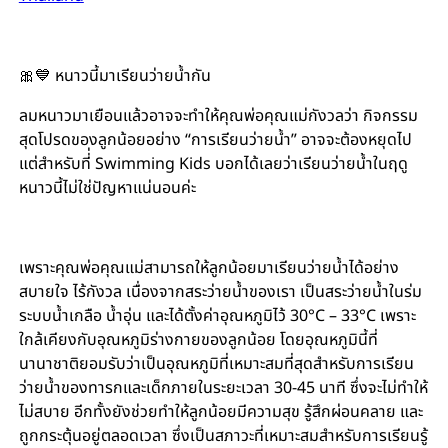
🎀💙 หนาวนี้มาเรียนว่ายน้ำกัน
ลมหนาวมาเยือนแล้วอาจจะทำให้คุณพ่อคุณแม่กังวลว่า กิจกรรม
สุดโปรดของลูกน้อยอย่าง “การเรียนว่ายน้ำ” อาจจะต้องหยุดไป
แต่สำหรับที่่ Swimming Kids บอกได้เลยว่าเรียนว่ายน้ำในฤดู
หนาวนี้ไม่ใช่ปัญหาแน่นอนค่ะ
เพราะคุณพ่อคุณแม่สามารถให้ลูกน้อยมาเรียนว่ายน้ำได้อย่าง
สบายใจ ไร้กังวล เนื่องจากสระว่ายน้ำของเรา เป็นสระว่ายน้ำในร่ม
ระบบน้ำเกลือ น้ำอุ่น และได้ตั้งค่าอุณหภูมิไว้ 30°C – 33°C เพราะ
ใกล้เคียงกับอุณหภูมิร่างกายของลูกน้อย โดยอุณหภูมินี้ที่
นานาชาติยอมรับว่าเป็นอุณหภูมิที่เหมาะสมที่สุดสำหรับการเรียน
ว่ายน้ำของทารกและเด็กภายในระยะเวลา 30-45 นาที ซึ่งจะไม่ทำให้
ไม่สบาย อีกทั้งยังช่วยทำให้ลูกน้อยมีความสุข รู้สึกผ่อนคลาย และ
ถูกกระตุ้นอยู่ตลอดเวลา ซึ่งเป็นสภาวะที่เหมาะสมสำหรับการเรียนรู้