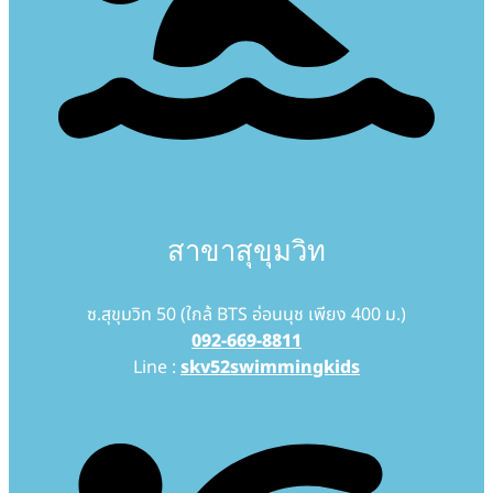
สาขาสุขุมวิท
ซ.สุขุมวิท 50 (ใกล้ BTS อ่อนนุช เพียง 400 ม.)
092-669-8811
Line :
skv52swimmingkids