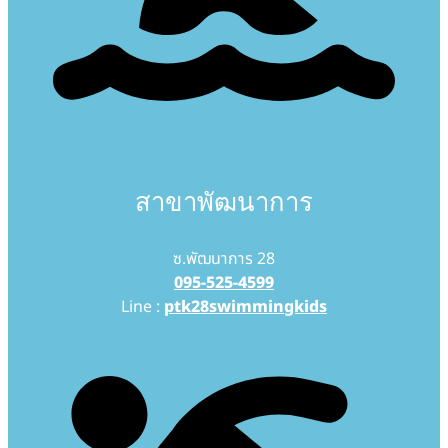
สาขาพัฒนาการ
ซ.พัฒนาการ 28
095-525-4599
Line :
ptk28swimmingkids