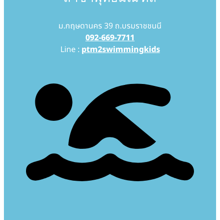
ม.กฤษดานคร 39 ถ.บรมราชชนนี
092-669-7711
Line :
ptm2swimmingkids