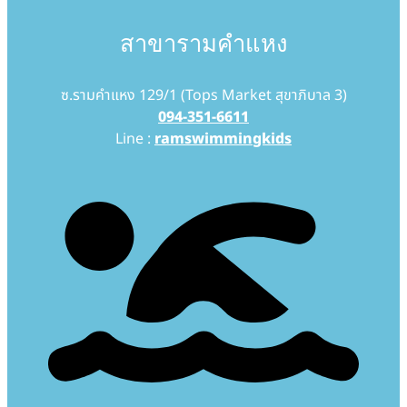
สาขารามคำแหง
ซ.รามคำแหง 129/1 (Tops Market สุขาภิบาล 3)
094-351-6611
Line :
ramswimmingkids