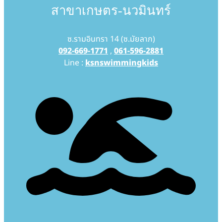
สาขาเกษตร-นวมินทร์
ซ.รามอินทรา 14 (ซ.มัยลาภ)
092-669-1771
,
061-596-2881
Line :
ksnswimmingkids