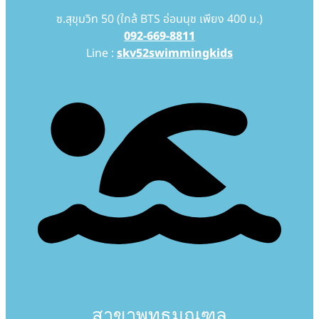
ซ.สุขุมวิท 50 (ใกล้ BTS อ่อนนุช เพียง 400 ม.)
092-669-8811
Line :
skv52swimmingkids
สาขาพุทธมณฑล