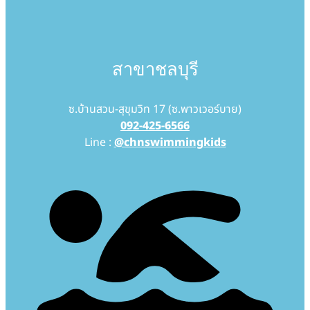
สาขาชลบุรี
ซ.บ้านสวน-สุขุมวิท 17 (ซ.พาวเวอร์บาย)
092-425-6566
Line :
@chnswimmingkids