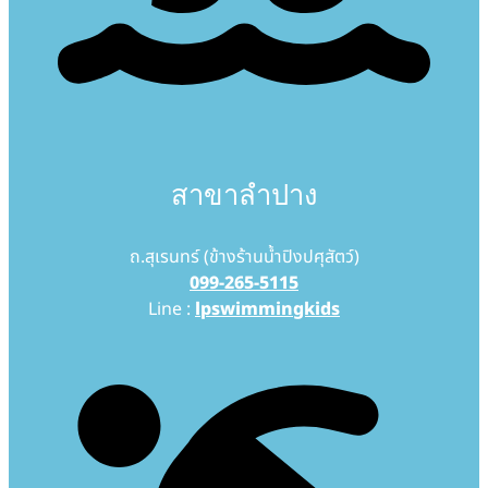
สาขาลำปาง
ถ.สุเรนทร์ (ข้างร้านน้ำปิงปศุสัตว์)
099-265-5115
Line :
lpswimmingkids