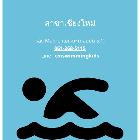
สาขาเชียงใหม่
หลัง Makro แม่เหียะ (ดอนปิน ซ.1)
061-268-5115
Line :
cmswimmingkids