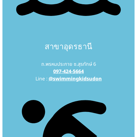
สาขาอุดรธานี
ถ.พรหมประกาย ซ.สุรทักษ์ 6
097-424-5664
Line :
@swimmingkidsudon