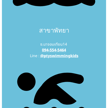
สาขาพัทยา
ซ.นาจอมเทียน14
094-554-5464
Line :
@ptyswimmingkids