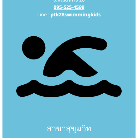
ซ.พัฒนาการ 28
095-525-4599
Line :
ptk28swimmingkids
สาขาสุขุมวิท