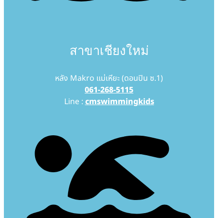
สาขาเชียงใหม่
หลัง Makro แม่เหียะ (ดอนปิน ซ.1)
061-268-5115
Line :
cmswimmingkids