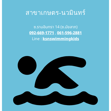
สาขาเกษตร-นวมินทร์
ซ.รามอินทรา 14 (ซ.มัยลาภ)
092-669-1771
,
061-596-2881
Line :
ksnswimmingkids