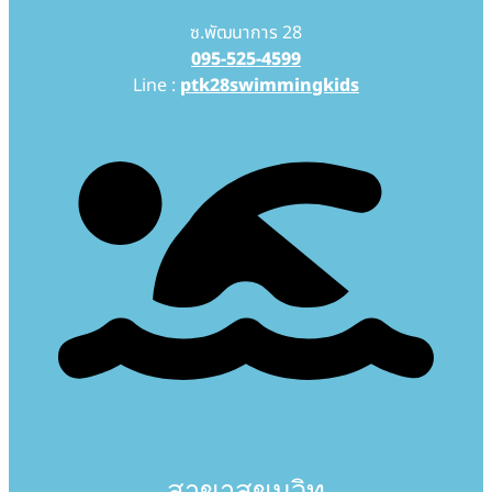
ซ.พัฒนาการ 28
095-525-4599
Line :
ptk28swimmingkids
สาขาสุขุมวิท