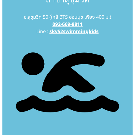
ซ.สุขุมวิท 50 (ใกล้ BTS อ่อนนุช เพียง 400 ม.)
092-669-8811
Line :
skv52swimmingkids