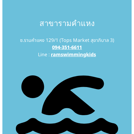
สาขารามคำแหง
ซ.รามคำแหง 129/1 (Tops Market สุขาภิบาล 3)
094-351-6611
Line :
ramswimmingkids