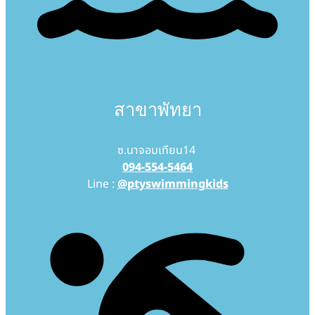
สาขาพัทยา
ซ.นาจอมเทียน14
094-554-5464
Line :
@ptyswimmingkids