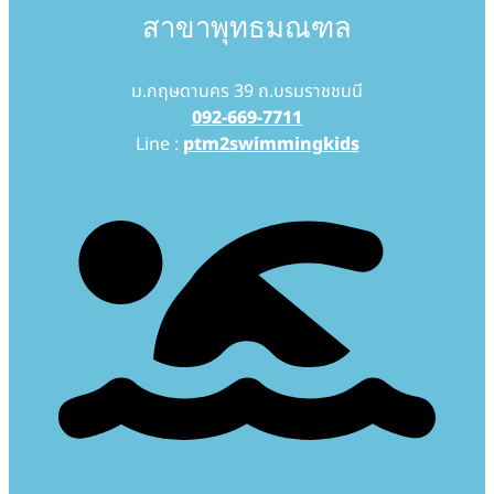
สาขาพุทธมณฑล
ม.กฤษดานคร 39 ถ.บรมราชชนนี
092-669-7711
Line :
ptm2swimmingkids