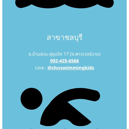
สาขาชลบุรี
ซ.บ้านสวน-สุขุมวิท 17 (ซ.พาวเวอร์บาย)
092-425-6566
Line :
@chnswimmingkids