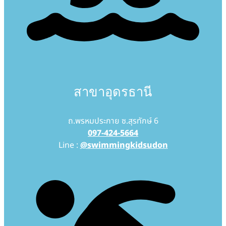
สาขาอุดรธานี
ถ.พรหมประกาย ซ.สุรทักษ์ 6
097-424-5664
Line :
@swimmingkidsudon