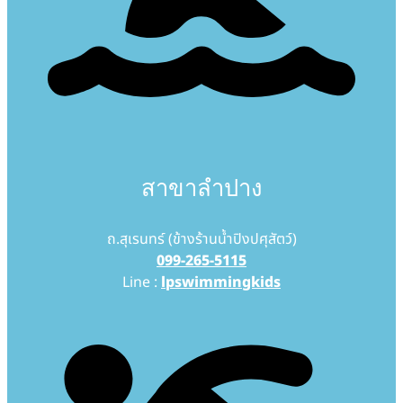
สาขาลำปาง
ถ.สุเรนทร์ (ข้างร้านน้ำปิงปศุสัตว์)
099-265-5115
Line :
lpswimmingkids