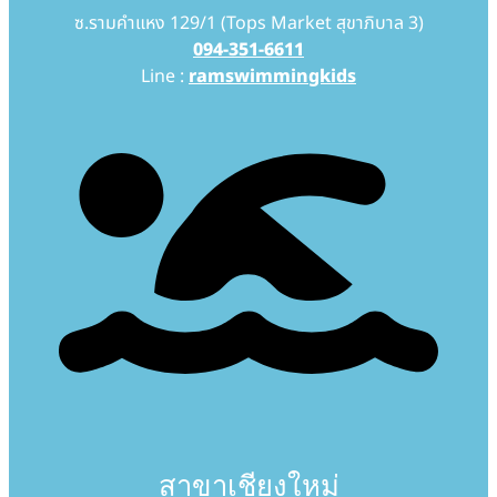
ซ.รามคำแหง 129/1 (Tops Market สุขาภิบาล 3)
094-351-6611
Line :
ramswimmingkids
สาขาเชียงใหม่