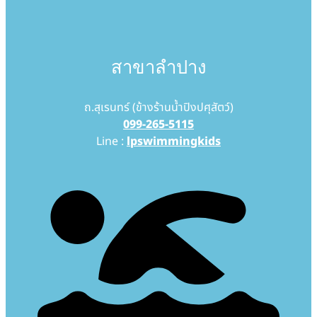
สาขาลำปาง
ถ.สุเรนทร์ (ข้างร้านน้ำปิงปศุสัตว์)
099-265-5115
Line :
lpswimmingkids