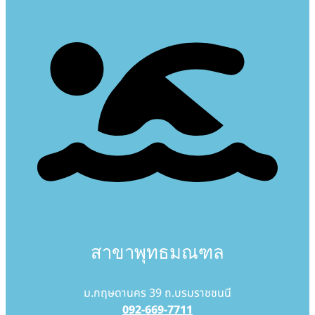
สาขาพุทธมณฑล
ม.กฤษดานคร 39 ถ.บรมราชชนนี
092-669-7711