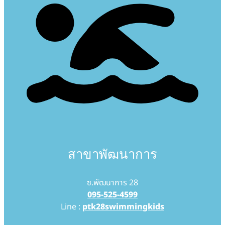
สาขาพัฒนาการ
ซ.พัฒนาการ 28
095-525-4599
Line :
ptk28swimmingkids