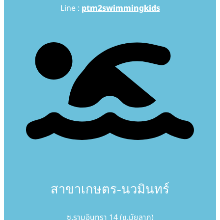
Line :
ptm2swimmingkids
สาขาเกษตร-นวมินทร์
ซ.รามอินทรา 14 (ซ.มัยลาภ)