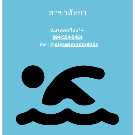
สาขาพัทยา
ซ.นาจอมเทียน14
094-554-5464
Line :
@ptyswimmingkids