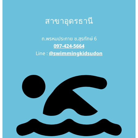
สาขาอุดรธานี
ถ.พรหมประกาย ซ.สุรทักษ์ 6
097-424-5664
Line :
@swimmingkidsudon