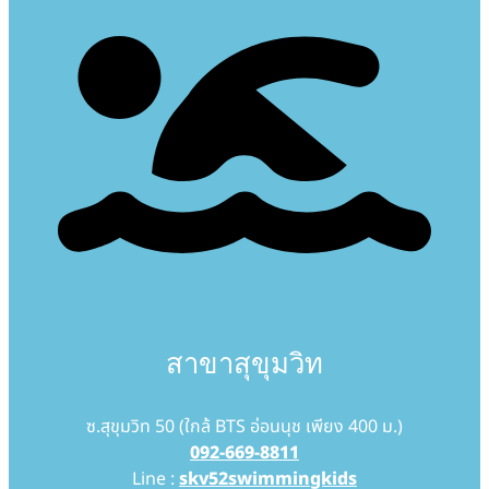
สาขาสุขุมวิท
ซ.สุขุมวิท 50 (ใกล้ BTS อ่อนนุช เพียง 400 ม.)
092-669-8811
Line :
skv52swimmingkids