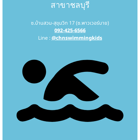
สาขาชลบุรี
ซ.บ้านสวน-สุขุมวิท 17 (ซ.พาวเวอร์บาย)
092-425-6566
Line :
@chnswimmingkids