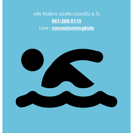
หลัง Makro แม่เหียะ (ดอนปิน ซ.1)
061-268-5115
Line :
cmswimmingkids