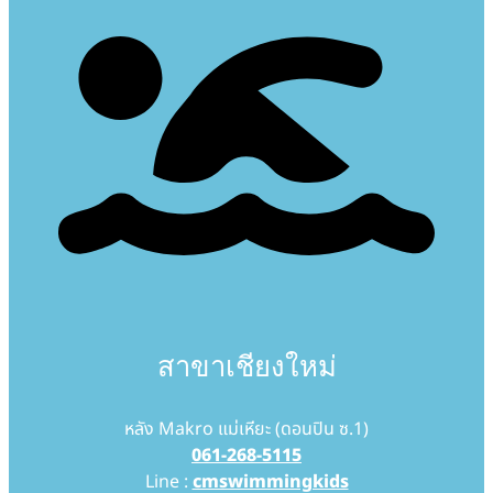
สาขาเชียงใหม่
หลัง Makro แม่เหียะ (ดอนปิน ซ.1)
061-268-5115
Line :
cmswimmingkids