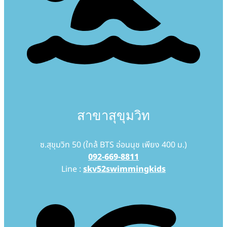
สาขาสุขุมวิท
ซ.สุขุมวิท 50 (ใกล้ BTS อ่อนนุช เพียง 400 ม.)
092-669-8811
Line :
skv52swimmingkids