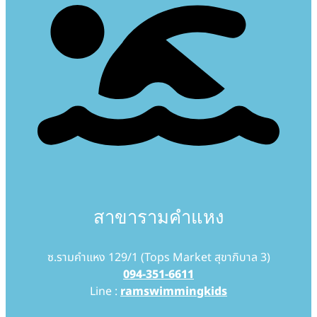
สาขารามคำแหง
ซ.รามคำแหง 129/1 (Tops Market สุขาภิบาล 3)
094-351-6611
Line :
ramswimmingkids