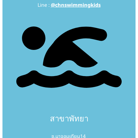
Line :
@chnswimmingkids
สาขาพัทยา
ซ.นาจอมเทียน14