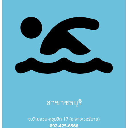
สาขาชลบุรี
ซ.บ้านสวน-สุขุมวิท 17 (ซ.พาวเวอร์บาย)
092-425-6566