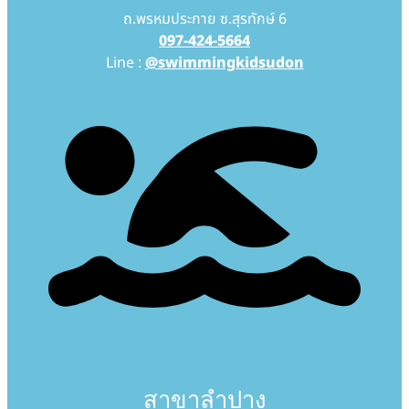
ถ.พรหมประกาย ซ.สุรทักษ์ 6
097-424-5664
Line :
@swimmingkidsudon
สาขาลำปาง