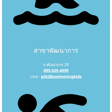
สาขาพัฒนาการ
ซ.พัฒนาการ 28
095-525-4599
Line :
ptk28swimmingkids