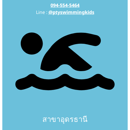
094-554-5464
Line :
@ptyswimmingkids
สาขาอุดรธานี