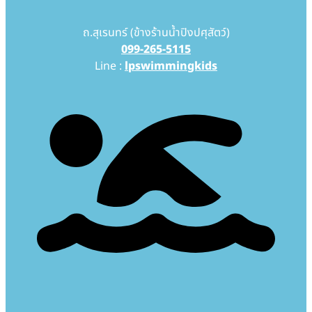
ถ.สุเรนทร์ (ข้างร้านน้ำปิงปศุสัตว์)
099-265-5115
Line :
lpswimmingkids