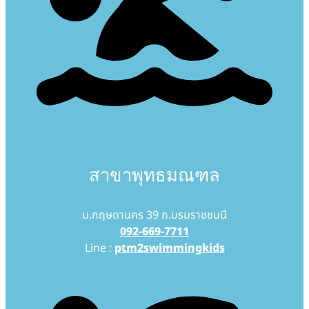
สาขาพุทธมณฑล
ม.กฤษดานคร 39 ถ.บรมราชชนนี
092-669-7711
Line :
ptm2swimmingkids