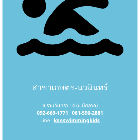
สาขาเกษตร-นวมินทร์
ซ.รามอินทรา 14 (ซ.มัยลาภ)
092-669-1771
,
061-596-2881
Line :
ksnswimmingkids