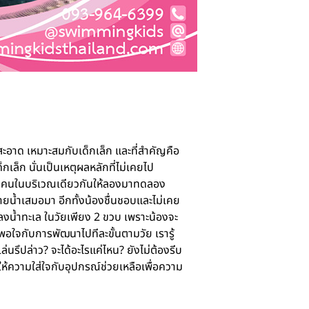
ี่สะอาด เหมาะสมกับเด็กเล็ก และที่สำคัญคือ
เล็ก นั่นเป็นเหตุผลหลักที่ไม่เคยไป
ายๆ คนในบริเวณเดียวกันให้ลองมาทดลอง
ายน้ำเสมอมา อีกทั้งน้องชื่นชอบและไม่เคย
ลงน้ำทะเล ในวัยเพียง 2 ขวบ เพราะน้องจะ
่พอใจกับการพัฒนาไปทีละขั้นตามวัย เรารู้
นรึปล่าว? จะได้อะไรแค่ไหน? ยังไม่ต้องรีบ
ให้ความใส่ใจกับอุปกรณ์ช่วยเหลือเพื่อความ