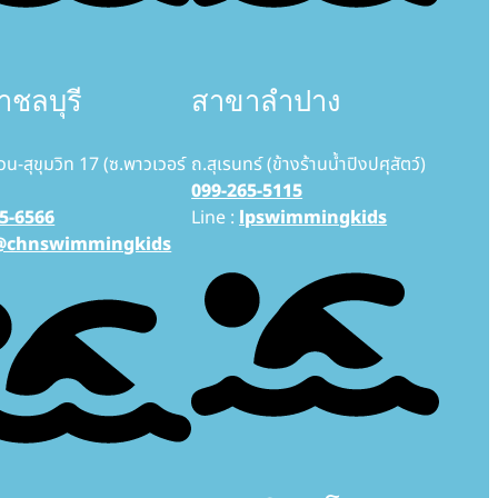
ชลบุรี
สาขาลำปาง
วน-สุขุมวิท 17 (ซ.พาวเวอร์
ถ.สุเรนทร์ (ข้างร้านน้ำปิงปศุสัตว์)
099-265-5115
5-6566
Line :
lpswimmingkids
@chnswimmingkids