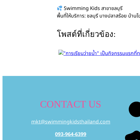
Swimming Kids สาขาชลบุรี
พื้นที่ให้บริการ: ชลบุรี บางปลาสร้อย บ้า
โพสต์ที่เกี่ยวข้อง:
CONTACT US
mkt@swimmingkidsthailand.com
093-964-6399