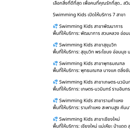
เลือกสิ่งที่ดีที่สุด เพื่อคนที่คุณรักที่สุด.. 
Swimming Kids เปิดให้บริการ 7 สาขา
Swimming Kids สาขาพัฒนาการ
พื้นที่ให้บริการ: พัฒนาการ สวนหลวง อ่อ
Swimming Kids สาขาสุขุมวิท
พื้นที่ให้บริการ: สุขุมวิท พระโขนง อ่อน
Swimming Kids สาขาพุทธมณฑล
พื้นที่ให้บริการ: พุทธมณฑล บางแค ตลิ่งช
Swimming Kids สาขาเกษตร-นวมินท
พื้นที่ให้บริการ: เกษตร-นวมินทร์ รามอิน
Swimming Kids สาขารามคำแหง
พื้นที่ให้บริการ: รามคำแหง สะพานสูง คัน
Swimming Kids สาขาเชียงใหม่
พื้นที่ให้บริการ: เชียงใหม่ แม่เหียะ ป่าแดด 