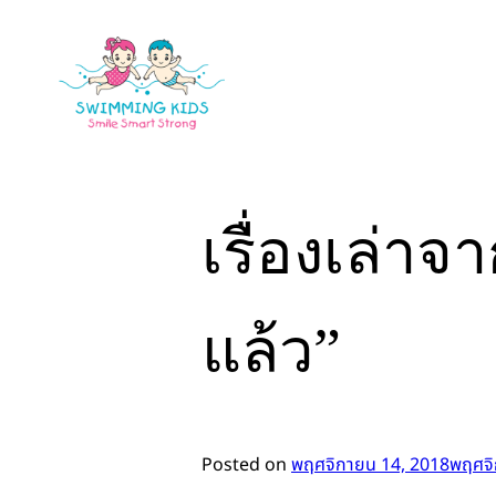
Skip
to
content
เรื่องเล่า
แล้ว”
Posted on
พฤศจิกายน 14, 2018
พฤศจิ