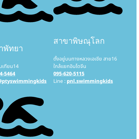
สาขาพิษณุโลก
าพัทยา
ตั้งอยู่บนทางหลวงเอเชีย สาย16
มเทียน14
ใกล้แยกอินโดจีน
4-5464
095-620-5115
@ptyswimmingkids
Line :
pnl.swimmingkids