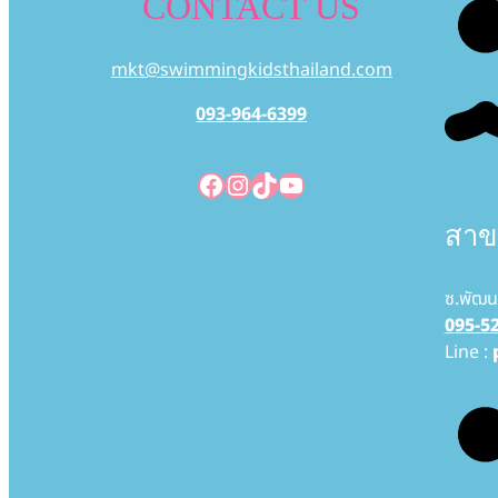
CONTACT US
mkt@swimmingkidsthailand.com
093-964-6399
Facebook
Instagram
TikTok
YouTube
สาข
ซ.พัฒน
095-5
Line :