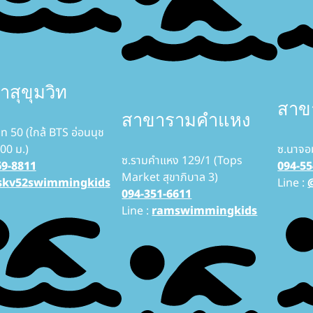
สุขุมวิท
สาข
สาขารามคำแหง
วิท 50 (ใกล้ BTS อ่อนนุช
00 ม.)
ซ.นาจอ
ซ.รามคำแหง 129/1 (Tops
69-8811
094-55
Market สุขาภิบาล 3)
skv52swimmingkids
Line :
094-351-6611
Line :
ramswimmingkids