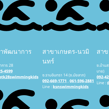
าพัฒนาการ
สาขาเกษตร-นวมิ
สาขา
นทร์
าการ 28
ซ.บ้านส
25-4599
บาย)
ซ.รามอินทรา 14 (ซ.มัยลาภ)
ptk28swimmingkids
092-42
092-669-1771
,
061-596-2881
Line :
Line :
ksnswimmingkids