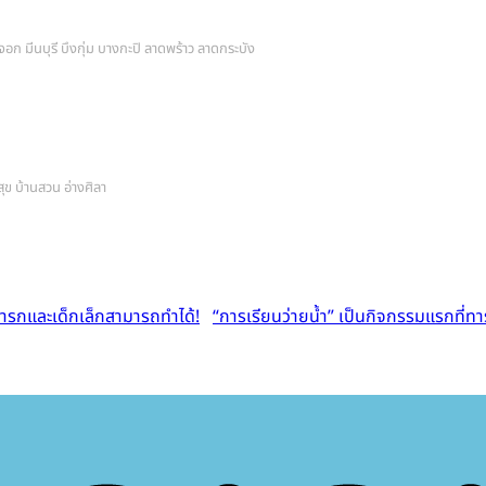
อก มีนบุรี บึงกุ่ม บางกะปิ ลาดพร้าว ลาดกระบัง
สุข บ้านสวน อ่างศิลา
“การเรียนว่ายน้ำ” เป็นกิจกรรมแรกที่ท