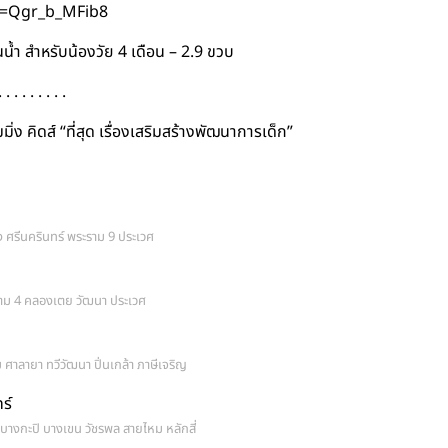
v=Qgr_b_MFib8
ในน้ำ สำหรับน้องวัย 4 เดือน – 2.9 ขวบ
. . . . . . . . .
สวิมมิ่ง คิดส์ “ที่สุด เรื่องเสริมสร้างพัฒนาการเด็ก”
ง ศรีนครินทร์ พระราม 9 ประเวศ
ระราม 4 คลองเตย วัฒนา ประเวศ
 ศาลายา ทวีวัฒนา ปิ่นเกล้า ภาษีเจริญ
ร์
ว บางกะปิ บางเขน วัชรพล สายไหม หลักสี่