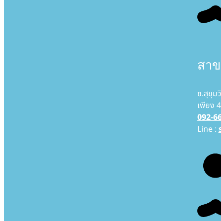
สาขา
ซ.สุขุม
เพียง 4
092-6
Line :