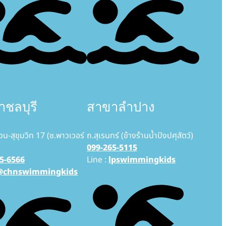
ชลบุรี
สาขาลำปาง
วน-สุขุมวิท 17 (ซ.พาวเวอร์
ถ.สุเรนทร์ (ข้างร้านน้ำปิงปศุสัตว์)
099-265-5115
5-6566
Line :
lpswimmingkids
@chnswimmingkids