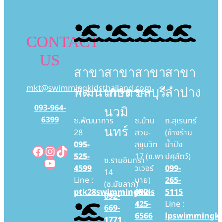
CONTACT
US
สาขา
สาขา
สาขา
สาขา
mkt@swimmingkidsthailand.com
พัฒนาการ
เกษตร-
ชลบุรี
ลำปาง
093-964-
นวมิ
6399
ซ.พัฒนาการ
ซ.บ้าน
ถ.สุเรนทร์
นทร์
28
สวน-
(ข้างร้าน
095-
สุขุมวิท
น้ำปิง
Facebook
Instagram
TikTok
525-
17 (ซ.พา
ปศุสัตว์)
YouTube
ซ.รามอินทรา
4599
วเวอร์
099-
14
Line :
บาย)
265-
(ซ.มัยลาภ)
ptk28swimmingkids
092-
5115
092-
425-
Line :
669-
6566
lpswimmingki
1771
,