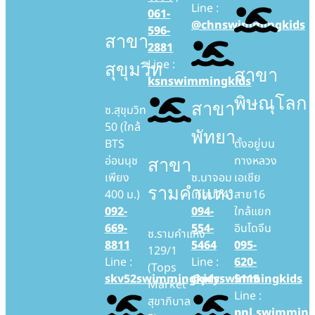
Line :
061-
@chnswimmingkids
596-
สาขา
2881
Line :
สุขุมวิท
สาขา
ksnswimmingkids
พิษณุโลก
สาขา
ซ.สุขุมวิท
50 (ใกล้
พัทยา
BTS
ตั้งอยู่บน
อ่อนนุช
ทางหลวง
สาขา
เพียง
ซ.นาจอม
เอเชีย
รามคำแหง
400 ม.)
เทียน14
สาย16
092-
094-
ใกล้แยก
669-
554-
อินโดจีน
ซ.รามคำแหง
8811
5464
095-
129/1
Line :
Line :
620-
(Tops
skv52swimmingkids
@ptyswimmingkids
5115
Market
Line :
สุขาภิบาล
pnl.swimming