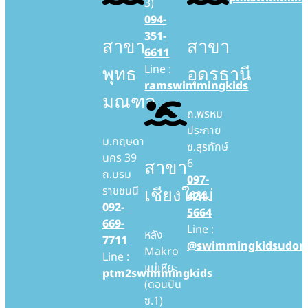
3)
094-
351-
สาขา
สาขา
6611
Line :
พุทธ
อุดรธานี
ramswimmingkids
มณฑล
ถ.พรหม
ประกาย
ม.กฤษดา
ซ.สุรทักษ์
นคร 39
6
สาขา
ถ.บรม
097-
ราชชนนี
เชียงใหม่
424-
092-
5664
669-
Line :
หลัง
7711
@swimmingkidsudon
Makro
Line :
แม่เหียะ
ptm2swimmingkids
(ดอนปิน
ซ.1)