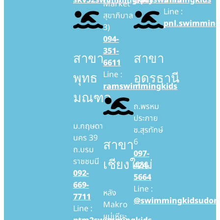
Market
Line :
สุขาภิบาล
pnl.swimming
3)
094-
351-
สาขา
สาขา
6611
Line :
พุทธ
อุดรธานี
ramswimmingkids
มณฑล
ถ.พรหม
ประกาย
ม.กฤษดา
ซ.สุรทักษ์
นคร 39
6
สาขา
ถ.บรม
097-
ราชชนนี
เชียงใหม่
424-
092-
5664
669-
Line :
หลัง
7711
@swimmingkidsudon
Makro
Line :
แม่เหียะ