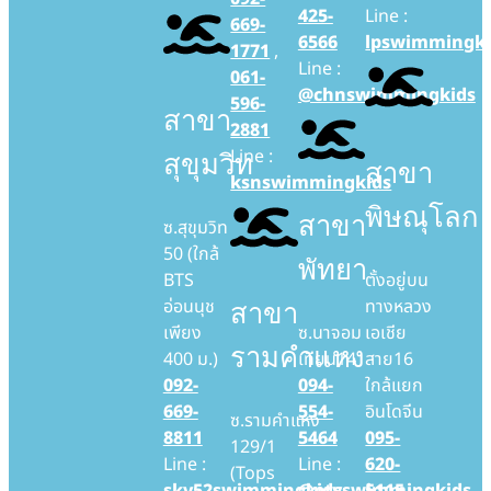
425-
Line :
669-
6566
lpswimmingki
1771
,
Line :
061-
@chnswimmingkids
596-
สาขา
2881
Line :
สุขุมวิท
สาขา
ksnswimmingkids
พิษณุโลก
สาขา
ซ.สุขุมวิท
50 (ใกล้
พัทยา
BTS
ตั้งอยู่บน
อ่อนนุช
ทางหลวง
สาขา
เพียง
ซ.นาจอม
เอเชีย
รามคำแหง
400 ม.)
เทียน14
สาย16
092-
094-
ใกล้แยก
669-
554-
อินโดจีน
ซ.รามคำแหง
8811
5464
095-
129/1
Line :
Line :
620-
(Tops
skv52swimmingkids
@ptyswimmingkids
5115