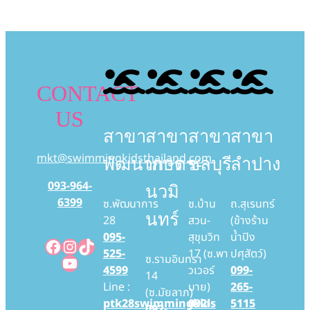
CONTACT
US
สาขา
สาขา
สาขา
สาขา
mkt@swimmingkidsthailand.com
พัฒนาการ
เกษตร-
ชลบุรี
ลำปาง
093-964-
นวมิ
6399
ซ.พัฒนาการ
ซ.บ้าน
ถ.สุเรนทร์
นทร์
28
สวน-
(ข้างร้าน
095-
สุขุมวิท
น้ำปิง
Facebook
Instagram
TikTok
525-
17 (ซ.พา
ปศุสัตว์)
YouTube
ซ.รามอินทรา
4599
วเวอร์
099-
14
Line :
บาย)
265-
(ซ.มัยลาภ)
ptk28swimmingkids
092-
5115
092-