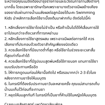
ระหว่างนี้คุณแม่จึงต้องบำรุงร่างกายและระวังในการทานสิ่งต่างๆ
มากขึ้น โดยเฉพาะยารักษาโรคเพราะยาบางตัวอาจมีผลข้างเคียง
ของยาขับผ่านทางน้ำนมส่งผลต่อลูกน้อยได้นะคะ Swimming
Kids นำหลักการเลือกใช้ยาเบื้องต้นมาฝากกัน ดังต่อไปนี้ค่ะ
1. หลีกเลี่ยงการใช้ยาโดยไม่จำเป็น หรือถ้าเป็นไปได้ให้เลื่อนการใช้
ยาไปจนกว่าจะถึงเวลาที่ทารกหย่านม
2. หลีกเลี่ยงการใช้ยาสูตรผสม เพราะอาจมีผลต่อทารกได้ ควร
เลือกยาที่ประกอบด้วยตัวยาสำคัญเพียงชนิดเดียว
3. ควรเลือกใช้ยาที่มีขนาดต่ำที่สุด หรือใช้ยาในช่วงระยะเวลาสั้น
ที่สุดเท่าที่จะทำได้
4. ควรเลือกใช้ยาที่มีรูปแบบสูดพ่นหรือใช้ภายนอก แทนการใช้ยา
แบบรับประทานหรือฉีด
5. ให้ทารกดูดนมก่อนให้ยามื้อถัดไป หรือรอมากกว่า 2-3 ชั่วโมง
หลังจากทานยาจึงให้นมบุตร
6. ในกรณีที่ต้องรับประทานยาวันละหลายครั้ง คุณแม่สามารถเก็บ
น้ำนมเก็บไว้ก่อนที่จะทานยา
7. หยุดให้นมลูกทันที ในกรณีที่เป็นยาที่ห้ามใช้ในหญิงให้นมบุตร
Cr.คณะเภสัชศาสตร์ มหาวิทยาลัยมหิดล