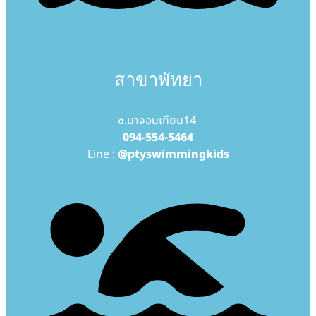
สาขาพัทยา
ซ.นาจอมเทียน14
094-554-5464
Line :
@ptyswimmingkids