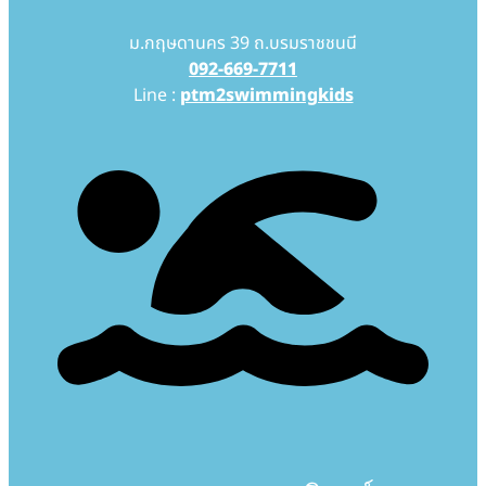
ม.กฤษดานคร 39 ถ.บรมราชชนนี
092-669-7711
Line :
ptm2swimmingkids