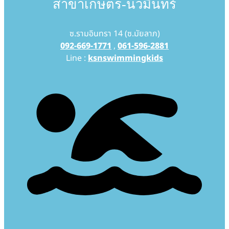
สาขาเกษตร-นวมินทร์
ซ.รามอินทรา 14 (ซ.มัยลาภ)
092-669-1771
,
061-596-2881
Line :
ksnswimmingkids