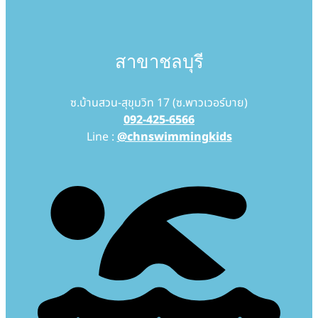
สาขาชลบุรี
ซ.บ้านสวน-สุขุมวิท 17 (ซ.พาวเวอร์บาย)
092-425-6566
Line :
@chnswimmingkids