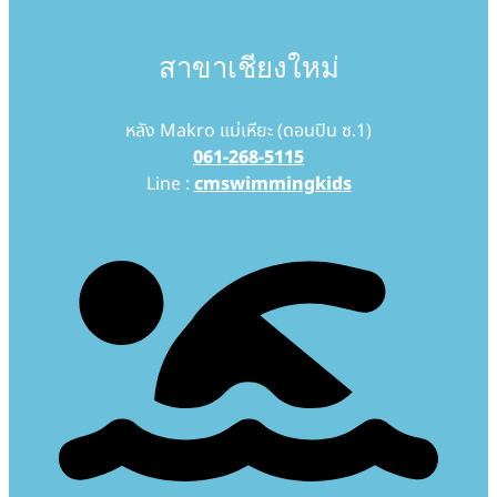
สาขาเชียงใหม่
หลัง Makro แม่เหียะ (ดอนปิน ซ.1)
061-268-5115
Line :
cmswimmingkids