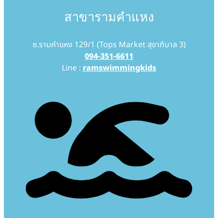
สาขารามคำแหง
ซ.รามคำแหง 129/1 (Tops Market สุขาภิบาล 3)
094-351-6611
Line :
ramswimmingkids