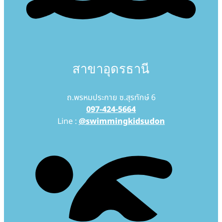
สาขาอุดรธานี
ถ.พรหมประกาย ซ.สุรทักษ์ 6
097-424-5664
Line :
@swimmingkidsudon