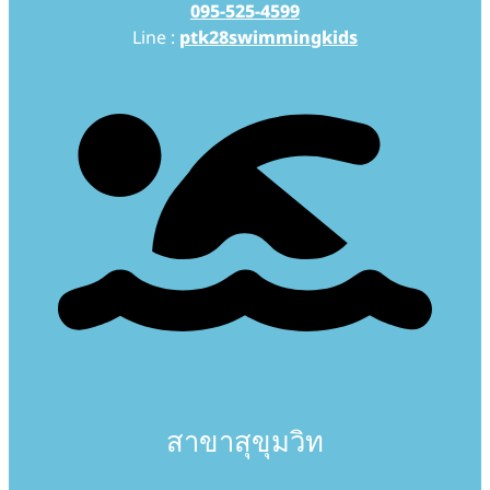
095-525-4599
Line :
ptk28swimmingkids
สาขาสุขุมวิท