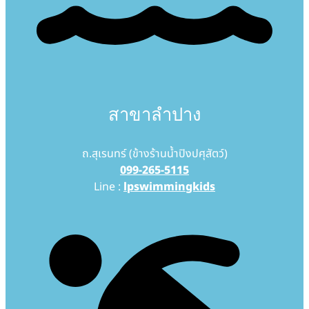
สาขาลำปาง
ถ.สุเรนทร์ (ข้างร้านน้ำปิงปศุสัตว์)
099-265-5115
Line :
lpswimmingkids