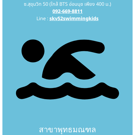
ซ.สุขุมวิท 50 (ใกล้ BTS อ่อนนุช เพียง 400 ม.)
092-669-8811
Line :
skv52swimmingkids
สาขาพุทธมณฑล