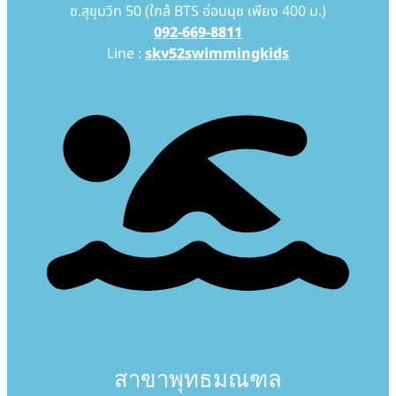
ซ.สุขุมวิท 50 (ใกล้ BTS อ่อนนุช เพียง 400 ม.)
092-669-8811
Line :
skv52swimmingkids
สาขาพุทธมณฑล