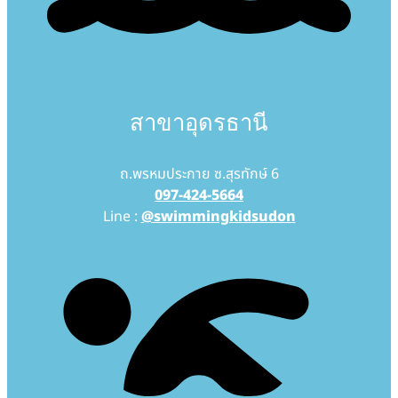
สาขาอุดรธานี
ถ.พรหมประกาย ซ.สุรทักษ์ 6
097-424-5664
Line :
@swimmingkidsudon