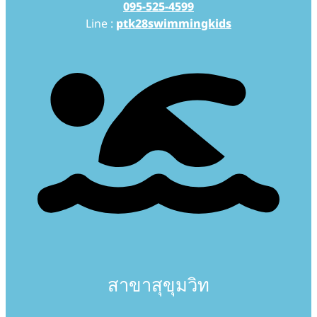
095-525-4599
Line :
ptk28swimmingkids
สาขาสุขุมวิท