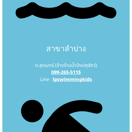
สาขาลำปาง
ถ.สุเรนทร์ (ข้างร้านน้ำปิงปศุสัตว์)
099-265-5115
Line :
lpswimmingkids