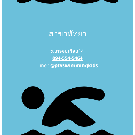
สาขาพัทยา
ซ.นาจอมเทียน14
094-554-5464
Line :
@ptyswimmingkids