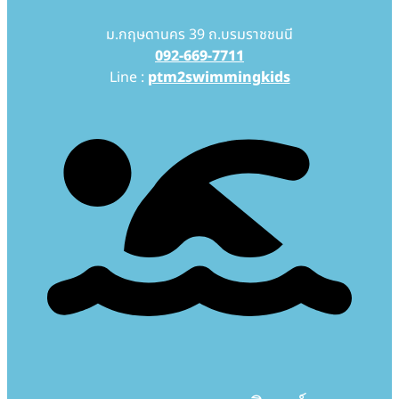
ม.กฤษดานคร 39 ถ.บรมราชชนนี
092-669-7711
Line :
ptm2swimmingkids