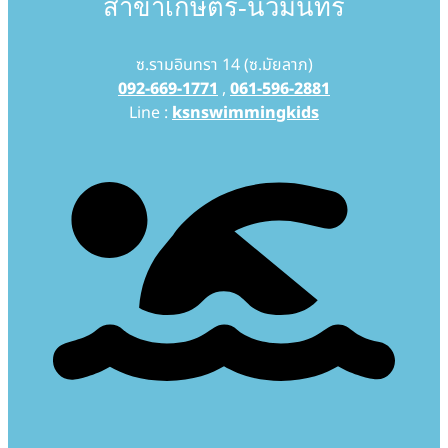
สาขาเกษตร-นวมินทร์
ซ.รามอินทรา 14 (ซ.มัยลาภ)
092-669-1771
,
061-596-2881
Line :
ksnswimmingkids