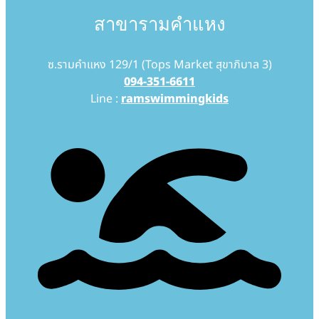
สาขารามคำแหง
ซ.รามคำแหง 129/1 (Tops Market สุขาภิบาล 3)
094-351-6611
Line :
ramswimmingkids