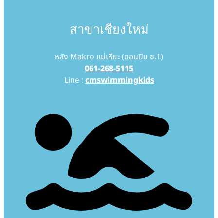
สาขาเชียงใหม่
หลัง Makro แม่เหียะ (ดอนปิน ซ.1)
061-268-5115
Line :
cmswimmingkids