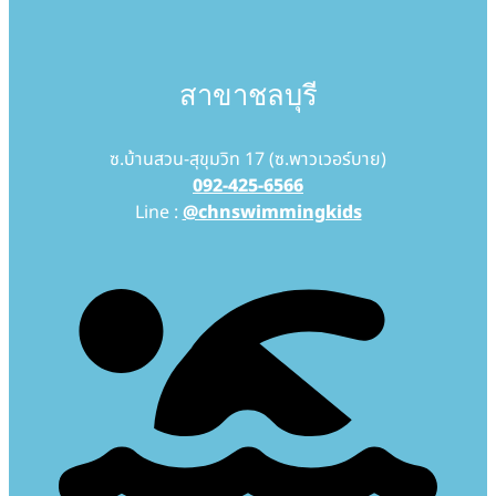
สาขาชลบุรี
ซ.บ้านสวน-สุขุมวิท 17 (ซ.พาวเวอร์บาย)
092-425-6566
Line :
@chnswimmingkids