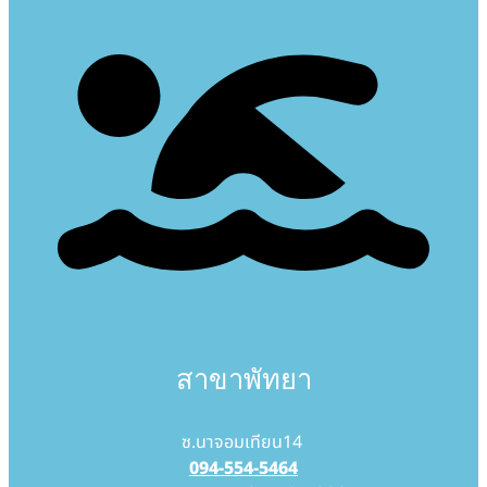
สาขาพัทยา
ซ.นาจอมเทียน14
094-554-5464