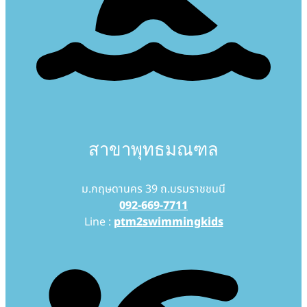
สาขาพุทธมณฑล
ม.กฤษดานคร 39 ถ.บรมราชชนนี
092-669-7711
Line :
ptm2swimmingkids