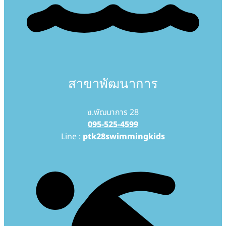
สาขาพัฒนาการ
ซ.พัฒนาการ 28
095-525-4599
Line :
ptk28swimmingkids