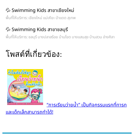
💦 Swimming Kids สาขาเชียงใหม่
พื้นที่ให้บริการ: เชียงใหม่ แม่เหียะ ป่าแดด สุเทพ
💦 Swimming Kids สาขาชลบุรี
พื้นที่ให้บริการ: ชลบุรี บางปลาสร้อย บ้านโขด บางแสนสุข บ้านสวน อ่างศิลา
โพสต์ที่เกี่ยวข้อง:
“การเรียนว่ายน้ำ” เป็นกิจกรรมแรกที่ทารก
และเด็กเล็กสามารถทำได้!