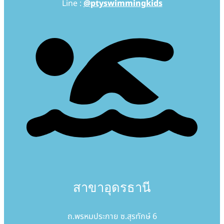
Line :
@ptyswimmingkids
สาขาอุดรธานี
ถ.พรหมประกาย ซ.สุรทักษ์ 6