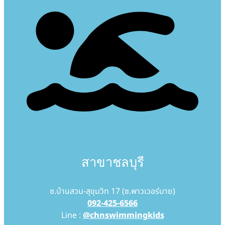
สาขาชลบุรี
ซ.บ้านสวน-สุขุมวิท 17 (ซ.พาวเวอร์บาย)
092-425-6566
Line :
@chnswimmingkids