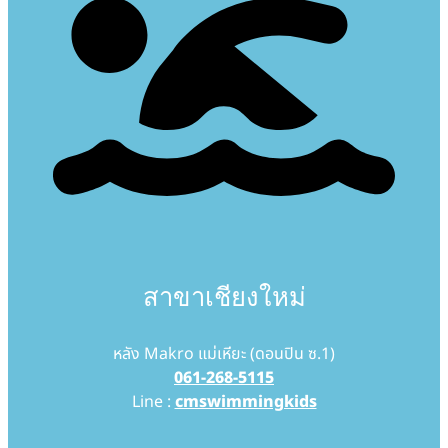
สาขาเชียงใหม่
หลัง Makro แม่เหียะ (ดอนปิน ซ.1)
061-268-5115
Line :
cmswimmingkids