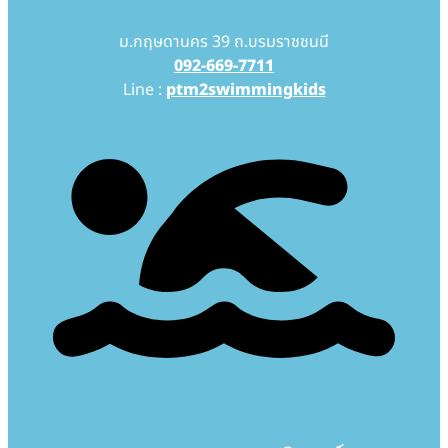
ม.กฤษดานคร 39 ถ.บรมราชชนนี
092-669-7711
Line :
ptm2swimmingkids