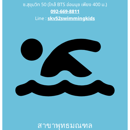
ซ.สุขุมวิท 50 (ใกล้ BTS อ่อนนุช เพียง 400 ม.)
092-669-8811
Line :
skv52swimmingkids
สาขาพุทธมณฑล