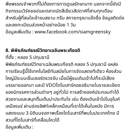
พืชพรรณจำพวกที่ไม่ต้องการการดูแลรักษามาก นอกจากนี้ยังมี
กิจกรรมเวิร์คชอปและตลาดนัดสีเขียวสัปดาห์ที่สามทุกเดือน
สำหรับผู้ที่สนใจเข้าชมสยาม กรีน สกายกรุณาแจ้งชื่อ ข้อมูลติดต่อ
และลงทะเบียนล่วงหน้าอย่างน้อย 1 วัน
ข้อมูลเพิ่มเติม : www.facebook.com/siamgreensky
8. พิพิธภัณฑ์ธรณีวิทยาเฉลิมพระเกียรติ
ที่ตั้ง : คลอง 5 ปทุมธานี
พิพิธภัณฑ์ธรณีวิทยาเฉลิมพระเกียรติ คลอง 5 ปทุมธานี แหล่ง
การเรียนรู้นี้ใช้เทคโนโลยีทันสมัยในการจัดแสดงทีเดียว ห้องส่วน
ใหญ่มีระบบเซ็นเซอร์ตรวจจับ เมื่อมีผู้ชมเดินเข้าไปก็จะมีเสียง
บรรยายออกมา และมี VDOไดโนเสาร์คอยอธิบายในรายละเอียด
ของนิทรรศการส่วนต่างๆ อยู่ทั่วไป การสร้างองค์ประกอบทำได้
สวยงามและสนุกตื่นเต้นน่าประทับใจ เช่น ต้องเดินเข้าไปในอุโมค์
เหมืองแร่ ผ่านช่องลิฟท์เหล็กเหมือนที่เราได้เห็นในหนัง มีการ
แสดงแบบ 3 มิติบนจอภาพเรื่องไดโนเสาร์ที่พบในประเทศไทย มี
สวนที่ไดโนเสาร์ที่เคลื่อนไหวได้
ข้อมูลเพิ่มเติม :