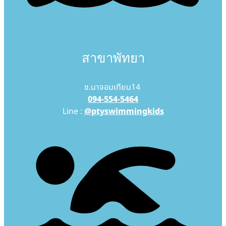
สาขาพัทยา
ซ.นาจอมเทียน14
094-554-5464
Line :
@ptyswimmingkids