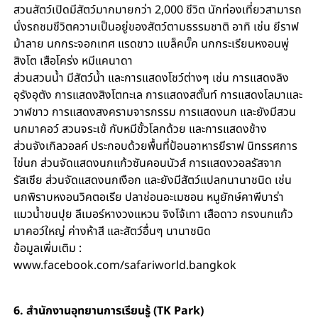
สวนสัตว์เปิดมีสัตว์มากมายกว่า 2,000 ชีวิต นักท่องเที่ยวสามารถ
นั่งรถชมชีวิตความเป็นอยู่ของสัตว์ตามธรรมชาติ อาทิ เช่น ยีราฟ
ม้าลาย นกกระจอกเทศ แรดขาว แบล็คบั๊ค นกกระเรียนหงอนพู่
สิงโต เสือโคร่ง หมีแคนาดา
ส่วนสวนน้ำ มีสัตว์น้ำ และการแสดงโชว์ต่างๆ เช่น การแสดงลิง
อุรังอุตัง การแสดงสิงโตทะเล การแสดงสตั้นท์ การแสดงโลมาและ
วาฬขาว การแสดงสงครามจารกรรม การแสดงนก และยังมีสวน
นกมาคอว์ สวนจระเข้ กับหมีขั้วโลกด้วย และการแสดงช้าง
ส่วนจังเกิลวอลค์ ประกอบด้วยพื้นที่ป้อนอาหารยีราฟ นิทรรศการ
ไข่นก ส่วนจัดแสดงนกแก้วซันคอนนัวส์ การแสดงวอลรัสจาก
รัสเซีย ส่วนจัดแสดงนกเงือก และยังมีสัตว์แปลกนานาชนิด เช่น
นกพิราบหงอนวิคตอเรีย ปลาช่อนอะเมซอน หนูยักษ์คาพีบาร่า
แมวน้ำขนปุย ลีเมอร์หางวงแหวน จิงโจ้เทา เสือดาว กรงนกแก้ว
มาคอว์ใหญ่ ค่างห้าสี และสัตว์อื่นๆ นานาชนิด
ข้อมูลเพิ่มเติม :
www.facebook.com/safariworld.bangkok
6. สำนักงานอุทยานการเรียนรู้ (
TK Park)