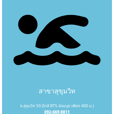
สาขาสุขุมวิท
ซ.สุขุมวิท 50 (ใกล้ BTS อ่อนนุช เพียง 400 ม.)
092-669-8811