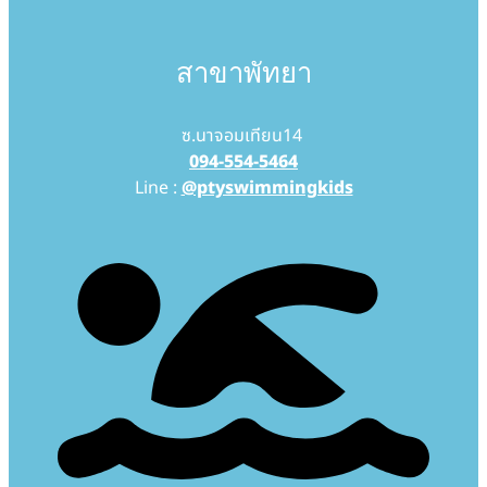
สาขาพัทยา
ซ.นาจอมเทียน14
094-554-5464
Line :
@ptyswimmingkids