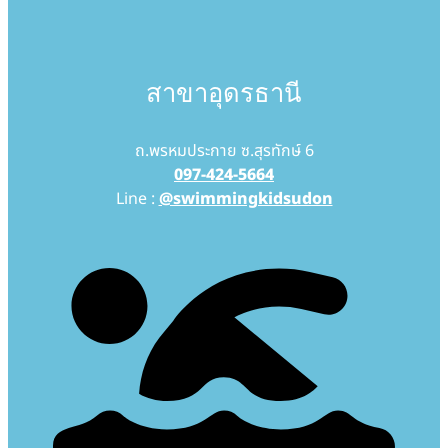
สาขาอุดรธานี
ถ.พรหมประกาย ซ.สุรทักษ์ 6
097-424-5664
Line :
@swimmingkidsudon