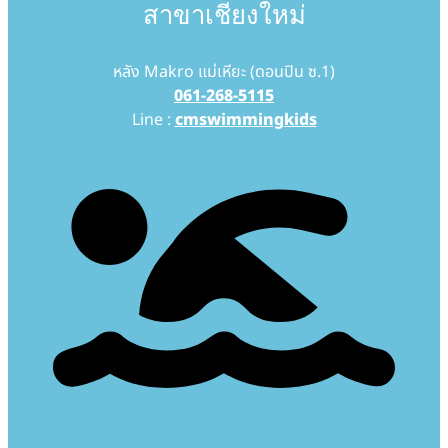
สาขาเชียงใหม่
หลัง Makro แม่เหียะ (ดอนปิน ซ.1)
061-268-5115
Line :
cmswimmingkids