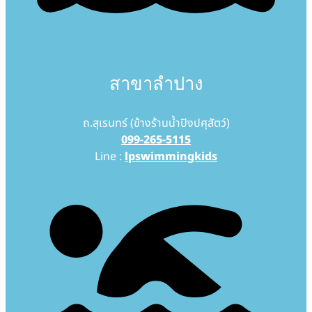
สาขาลำปาง
ถ.สุเรนทร์ (ข้างร้านน้ำปิงปศุสัตว์)
099-265-5115
Line :
lpswimmingkids