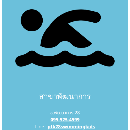
สาขาพัฒนาการ
ซ.พัฒนาการ 28
095-525-4599
Line :
ptk28swimmingkids