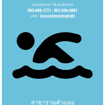
ซ.รามอินทรา 14 (ซ.มัยลาภ)
092-669-1771
,
061-596-2881
Line :
ksnswimmingkids
สาขารามคำแหง