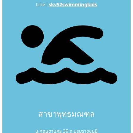
Line :
skv52swimmingkids
สาขาพุทธมณฑล
ม.กฤษดานคร 39 ถ.บรมราชชนนี