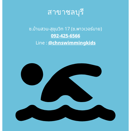
สาขาชลบุรี
ซ.บ้านสวน-สุขุมวิท 17 (ซ.พาวเวอร์บาย)
092-425-6566
Line :
@chnswimmingkids