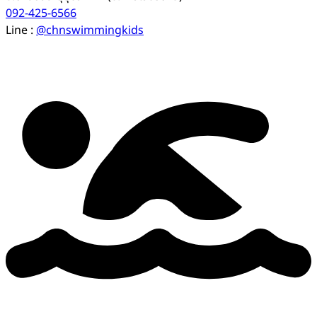
092-425-6566
Line :
@chnswimmingkids