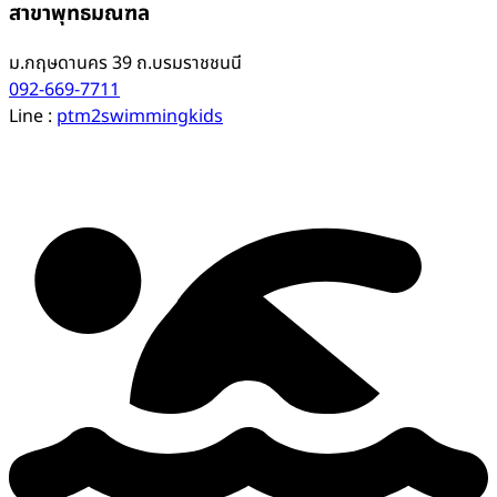
สาขาพุทธมณฑล
ม.กฤษดานคร 39 ถ.บรมราชชนนี
092-669-7711
Line :
ptm2swimmingkids