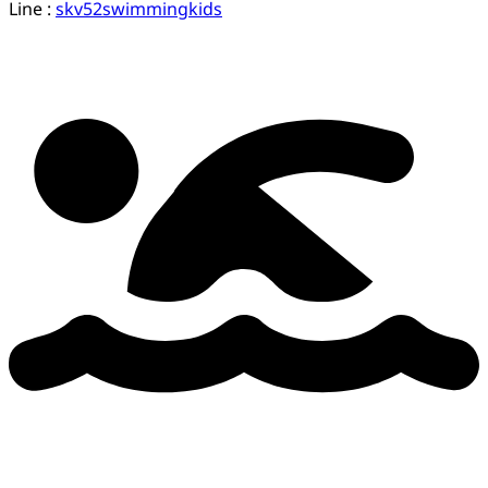
Line :
skv52swimmingkids