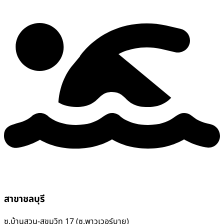
สาขาชลบุรี
ซ.บ้านสวน-สุขุมวิท 17 (ซ.พาวเวอร์บาย)