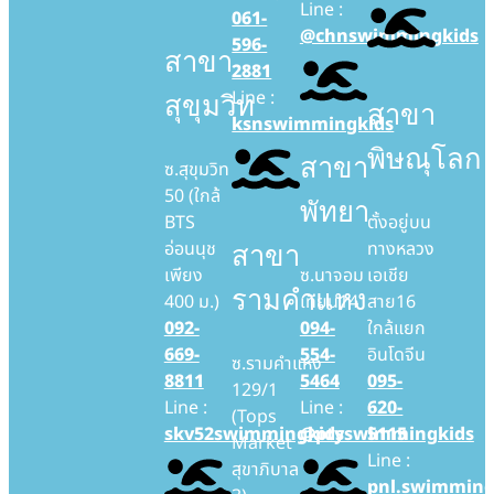
Line :
061-
@chnswimmingkids
596-
สาขา
2881
Line :
สุขุมวิท
สาขา
ksnswimmingkids
พิษณุโลก
สาขา
ซ.สุขุมวิท
50 (ใกล้
พัทยา
BTS
ตั้งอยู่บน
อ่อนนุช
ทางหลวง
สาขา
เพียง
ซ.นาจอม
เอเชีย
รามคำแหง
400 ม.)
เทียน14
สาย16
092-
094-
ใกล้แยก
669-
554-
อินโดจีน
ซ.รามคำแหง
8811
5464
095-
129/1
Line :
Line :
620-
(Tops
skv52swimmingkids
@ptyswimmingkids
5115
Market
Line :
สุขาภิบาล
pnl.swimming