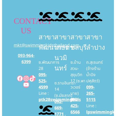
CONTACT
US
สาขา
สาขา
สาขา
สาขา
mkt@swimmingkidsthailand.com
พัฒนาการ
เกษตร-
ชลบุรี
ลำปาง
093-964-
นวมิ
6399
ซ.พัฒนาการ
ซ.บ้าน
ถ.สุเรนทร์
นทร์
28
สวน-
(ข้างร้าน
095-
สุขุมวิท
น้ำปิง
Facebook
Instagram
TikTok
525-
17 (ซ.พา
ปศุสัตว์)
YouTube
ซ.รามอินทรา
4599
วเวอร์
099-
14
Line :
บาย)
265-
(ซ.มัยลาภ)
ptk28swimmingkids
092-
5115
092-
425-
Line :
669-
6566
lpswimmingki
1771
,