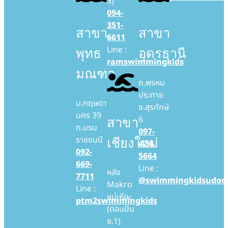
3)
094-
351-
สาขา
สาขา
6611
Line :
พุทธ
อุดรธานี
ramswimmingkids
มณฑล
ถ.พรหม
ประกาย
ม.กฤษดา
ซ.สุรทักษ์
นคร 39
6
สาขา
ถ.บรม
097-
ราชชนนี
เชียงใหม่
424-
092-
5664
669-
Line :
หลัง
7711
@swimmingkidsudon
Makro
Line :
แม่เหียะ
ptm2swimmingkids
(ดอนปิน
ซ.1)