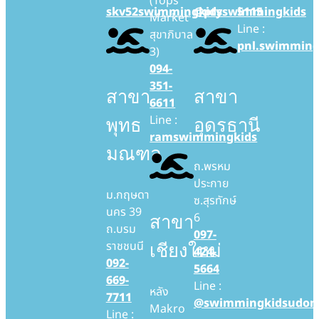
(Tops
skv52swimmingkids
@ptyswimmingkids
5115
Market
Line :
สุขาภิบาล
pnl.swimming
3)
094-
351-
สาขา
สาขา
6611
Line :
พุทธ
อุดรธานี
ramswimmingkids
มณฑล
ถ.พรหม
ประกาย
ม.กฤษดา
ซ.สุรทักษ์
นคร 39
6
สาขา
ถ.บรม
097-
ราชชนนี
เชียงใหม่
424-
092-
5664
669-
Line :
หลัง
7711
@swimmingkidsudon
Makro
Line :