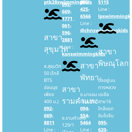
ptk28swimmingkids
092-
5115
092-
425-
Line :
669-
6566
lpswimmingki
1771
,
Line :
061-
@chnswimmingkids
596-
สาขา
2881
Line :
สุขุมวิท
สาขา
ksnswimmingkids
พิษณุโลก
สาขา
ซ.สุขุมวิท
50 (ใกล้
พัทยา
BTS
ตั้งอยู่บน
อ่อนนุช
ทางหลวง
สาขา
เพียง
ซ.นาจอม
เอเชีย
รามคำแหง
400 ม.)
เทียน14
สาย16
092-
094-
ใกล้แยก
669-
554-
อินโดจีน
ซ.รามคำแหง
8811
5464
095-
129/1
Line :
Line :
620-