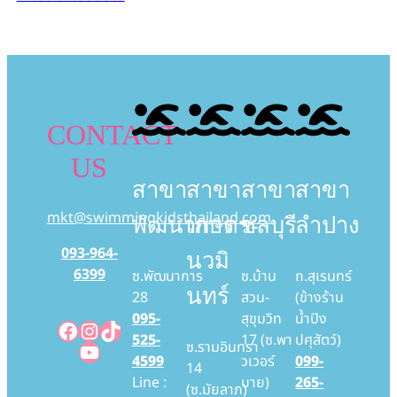
CONTACT
US
สาขา
สาขา
สาขา
สาขา
mkt@swimmingkidsthailand.com
พัฒนาการ
เกษตร-
ชลบุรี
ลำปาง
093-964-
นวมิ
6399
ซ.พัฒนาการ
ซ.บ้าน
ถ.สุเรนทร์
นทร์
28
สวน-
(ข้างร้าน
095-
สุขุมวิท
น้ำปิง
Facebook
Instagram
TikTok
525-
17 (ซ.พา
ปศุสัตว์)
YouTube
ซ.รามอินทรา
4599
วเวอร์
099-
14
Line :
บาย)
265-
(ซ.มัยลาภ)