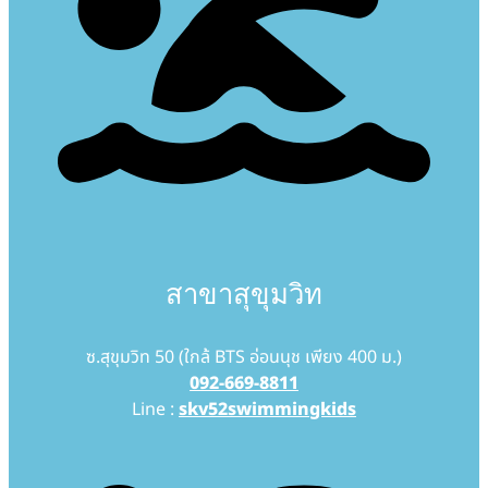
สาขาสุขุมวิท
ซ.สุขุมวิท 50 (ใกล้ BTS อ่อนนุช เพียง 400 ม.)
092-669-8811
Line :
skv52swimmingkids