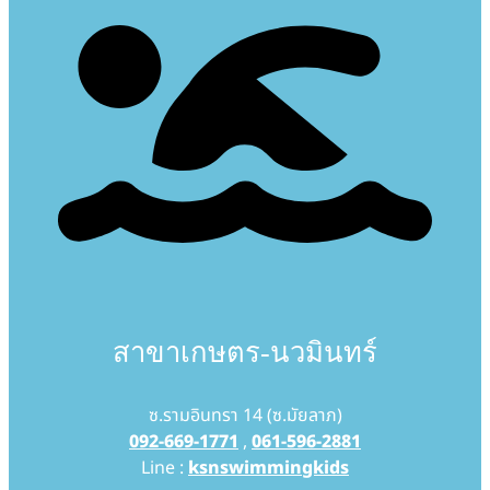
สาขาเกษตร-นวมินทร์
ซ.รามอินทรา 14 (ซ.มัยลาภ)
092-669-1771
,
061-596-2881
Line :
ksnswimmingkids