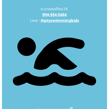
ซ.นาจอมเทียน14
094-554-5464
Line :
@ptyswimmingkids