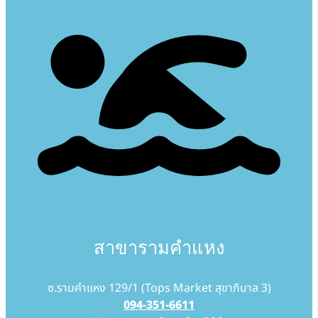
สาขารามคำแหง
ซ.รามคำแหง 129/1 (Tops Market สุขาภิบาล 3)
094-351-6611