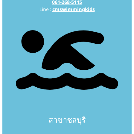
061-268-5115
Line :
cmswimmingkids
สาขาชลบุรี