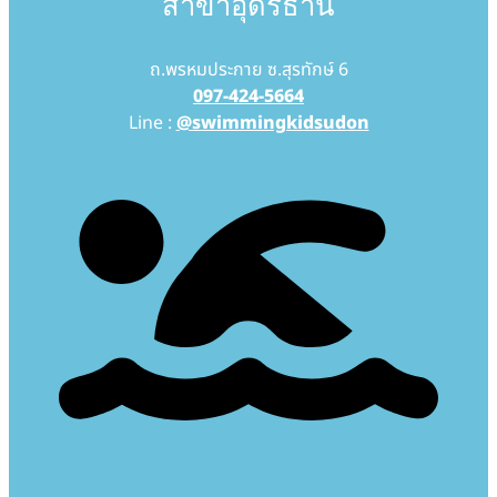
สาขาอุดรธานี
ถ.พรหมประกาย ซ.สุรทักษ์ 6
097-424-5664
Line :
@swimmingkidsudon