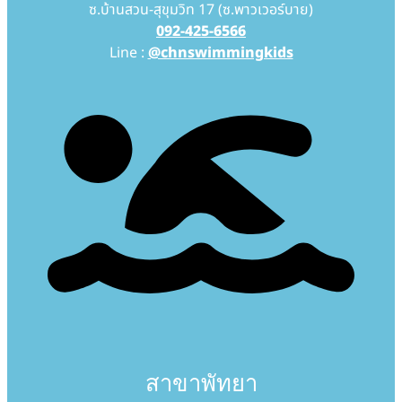
ซ.บ้านสวน-สุขุมวิท 17 (ซ.พาวเวอร์บาย)
092-425-6566
Line :
@chnswimmingkids
สาขาพัทยา