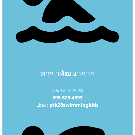
สาขาพัฒนาการ
ซ.พัฒนาการ 28
095-525-4599
Line :
ptk28swimmingkids