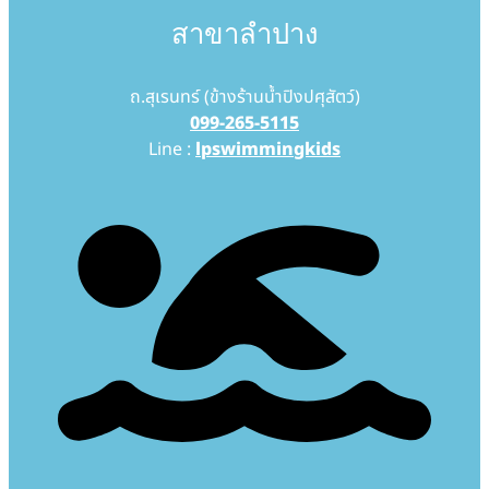
สาขาลำปาง
ถ.สุเรนทร์ (ข้างร้านน้ำปิงปศุสัตว์)
099-265-5115
Line :
lpswimmingkids