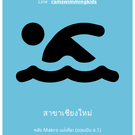
Line :
ramswimmingkids
สาขาเชียงใหม่
หลัง Makro แม่เหียะ (ดอนปิน ซ.1)