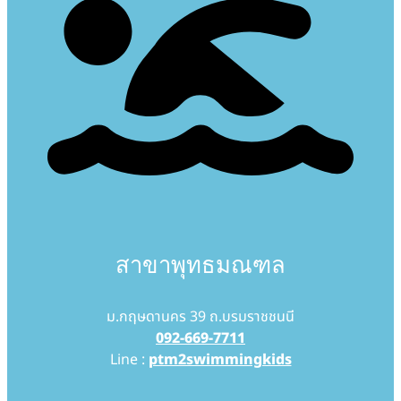
สาขาพุทธมณฑล
ม.กฤษดานคร 39 ถ.บรมราชชนนี
092-669-7711
Line :
ptm2swimmingkids